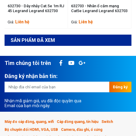
J
632730 - Dây nhảy Cat.5e 1m RJ
632703 - Nhân ổ cắm mạng
45 Legrand Legrand 632730
Cat5e Legrand Legrand 632703
Liên hệ
Liên hệ
Giá:
Giá:
SẢN PHẨM ĐÃ XEM
Tìm chúng tôi trên
Đăng ký nhận bản tin:
Đăng ký
Nhận mã giảm giá, ưu đãi độc quyền qua
Email của bạn mỗi ngày.
Máy đo cáp đồng, quang, wifi
Cáp đồng quang, tín hiệu
Switch
Bộ chuyển đổi HDMI, VGA, USB
Camera, đầu ghi, ổ cứng