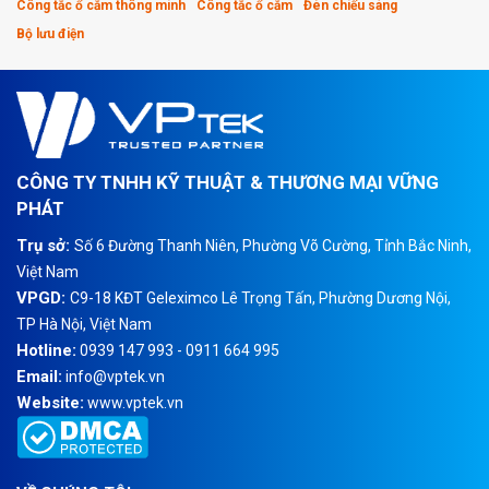
Công tắc ổ cắm thông minh
Công tắc ổ cắm
Đèn chiếu sáng
Bộ lưu điện
CÔNG TY TNHH KỸ THUẬT & THƯƠNG MẠI VỮNG
PHÁT
Trụ sở:
Số 6 Đường Thanh Niên, Phường Võ Cường, Tỉnh Bắc Ninh,
Việt Nam
VPGD:
C9-18 KĐT Geleximco Lê Trọng Tấn, Phường Dương Nội,
TP Hà Nội, Việt Nam
Hotline:
0939 147 993 - 0911 664 995
Email:
info@vptek.vn
Website:
www.vptek.vn