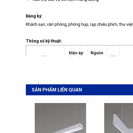
Đăng ký:
Khách sạn, văn phòng, phòng họp, rạp chiếu phim, thư viện,
Thông số kỹ thuật:
Điện áp
Nguồn
Mẫu
đầu vào
năng
CRI
(V)
lượng
LL0189H1S-1200
36W
AC220-
240V or
≥80
LL0189H2S-1200
AC120-
36W
or
3000K
SẢN PHẨM LIÊN QUAN
277V
≥90
50/60Hz
LL0189H3S-1200
36W
LL0189H1UDS-
50W
1200
AC220-
240V or
≥80
LL0189H2UDS-
AC120-
50W
or
3000K
1200
277V
≥90
50/60Hz
LL0189H3UDS-
50W