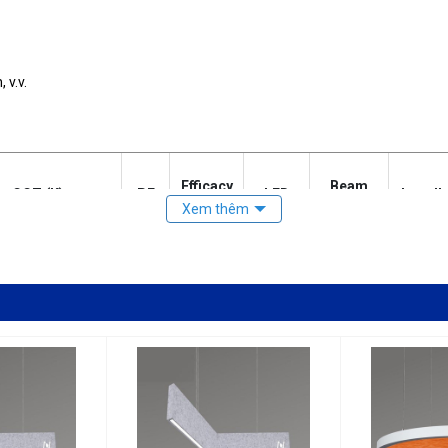
 v.v.
Efficacy
Beam
CCT (K)
PF
LED
Install
(LM/W)
(degree)
/4000K/5000K
≥0.9
105
Osram
120
Suspen
/4000K/5000K
≥0.9
105
Osram
120*2
Suspen