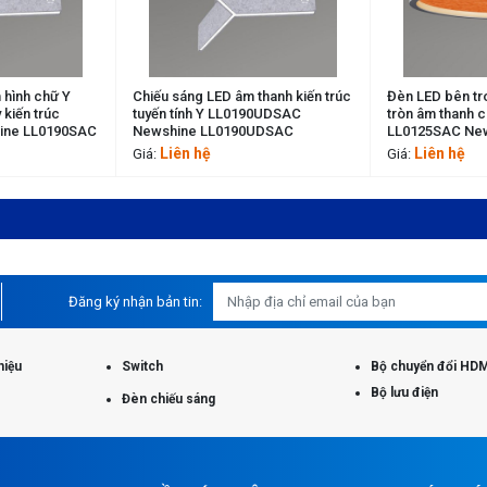
D âm thanh kiến trúc
Đèn LED bên trong phát ra vòng
Đèn dây L
 LL0190UDSAC
tròn âm thanh chiếu sáng kiến trúc
LL0189H1
L0190UDSAC
LL0125SAC Newshine LL0125SAC
LL0189H
Liên hệ
Liên 
Giá:
Giá:
Đăng ký nhận bản tin:
hiệu
Switch
Bộ chuyển đổi HDM
Bộ lưu điện
Đèn chiếu sáng