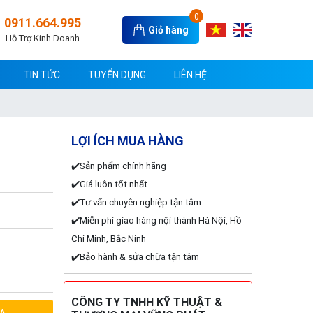
0
0911.664.995
Giỏ hàng
Hỗ Trợ Kinh Doanh
TIN TỨC
TUYỂN DỤNG
LIÊN HỆ
LỢI ÍCH MUA HÀNG
✔️Sản phẩm chính hãng
✔️Giá luôn tốt nhất
✔️Tư vấn chuyên nghiệp tận tâm
✔️Miễn phí giao hàng nội thành Hà Nội, Hồ
Chí Minh, Bắc Ninh
✔️Bảo hành & sửa chữa tận tâm
CÔNG TY TNHH KỸ THUẬT &