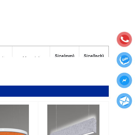
Size(mm)
Size(Inch)
ation
Material
W*H*L
W*H*L
53*188*1200
2.1*7.4*47.2
Alu+PC+polyester
ded
53*288*1200
2.1*11.4*47.2
fiber
53*388*1200
2.1*15.3*47.2
53*188*1200
2.1*7.4*47.2
Alu+PC+polyester
ded
53*288*1200
2.1*11.4*47.2
fiber
53*388*1200
2.1*15.3*47.2