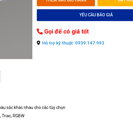
THÊM VÀO GIỎ HÀNG
ĐẶT MU
YÊU CẦU BÁO GIÁ
Gọi để có giá tốt
Hỗ trợ kỹ thuật: 0939.147.993
 màu sắc khác nhau cho các tùy chọn
, Triac, RGBW