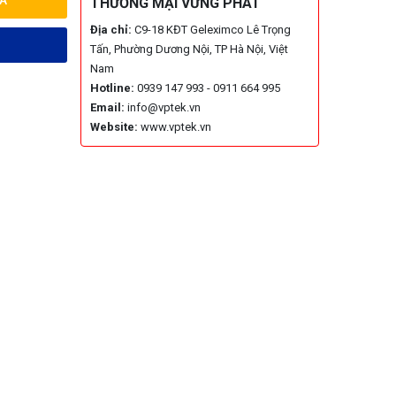
A
THƯƠNG MẠI VỮNG PHÁT
Địa chỉ:
C9-18 KĐT Geleximco Lê Trọng
Tấn, Phường Dương Nội, TP Hà Nội, Việt
Nam
Hotline:
0939 147 993 - 0911 664 995
Email:
info@vptek.vn
Website:
www.vptek.vn