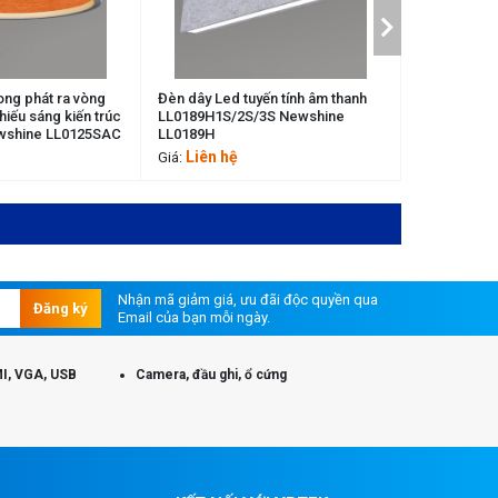
ed tuyến tính âm thanh
Đèn LED âm trần vuông trang trí
Đèn LE
S/2S/3S Newshine
LL0202SAC Newshine LL0202SAC
LL020
LL020
hệ
Liên hệ
Li
Giá:
Giá:
Nhận mã giảm giá, ưu đãi độc quyền qua
Đăng ký
Email của bạn mỗi ngày.
I, VGA, USB
Camera, đầu ghi, ổ cứng