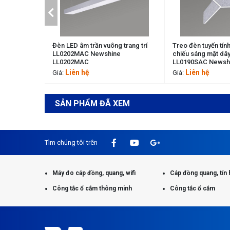
1200
vuông trang trí
Treo đèn tuyến tính hình chữ Y
Chiếu sáng LE
shine
chiếu sáng mặt dây kiến trúc
tuyến tính Y
LL0190SAC Newshine LL0190SAC
Newshine L
Liên hệ
Liên hệ
Giá:
Giá:
SẢN PHẨM ĐÃ XEM
Tìm chúng tôi trên
Máy đo cáp đồng, quang, wifi
Cáp đồng quang, tín 
Công tắc ổ cắm thông minh
Công tắc ổ cắm