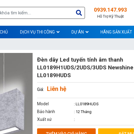
0939.147.993
Hỗ Trợ Kỹ Thuật
 CHỦ
DỊCH VỤ THI CÔNG
DỰ ÁN
HÃNG SẢN XUẤT
Đèn dây Led tuyến tính âm thanh
LL0189H1UDS/2UDS/3UDS Newshine
LL0189HUDS
Liên hệ
Giá:
Model
: LL0189HUDS
Bảo hành
: 12 Tháng
Xuất xứ
: