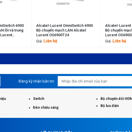
niSwitch 6900
Alcatel-Lucent OmniSwitch 6900
Alcatel-Lucent
 lõi và trung
Bộ chuyển mạch LAN Alcatel
Bộ chuyển mạch
 Lucent
Lucent OS6900T24
Lucent OS6900
Liên hệ
Liên hệ
Giá:
Giá:
Đăng ký nhận bản tin:
hiệu
Switch
Bộ chuyển đổi HDM
Bộ lưu điện
Đèn chiếu sáng