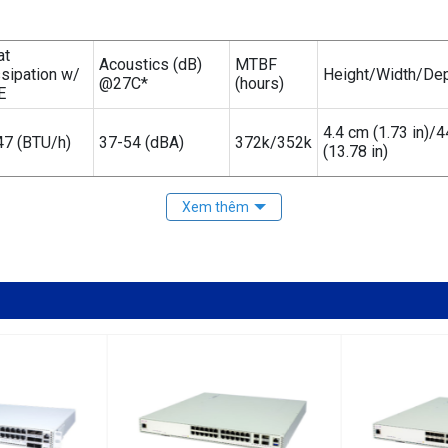
at
Acoustics (dB)
MTBF
sipation w/
Height/Width/De
@27C*
(hours)
E
4.4 cm (1.73 in)/
47 (BTU/h)
37-54 (dBA)
372k/352k
(13.78 in)