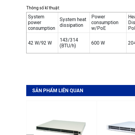
Thông số kĩ thuật:
System
Power
He
System heat
power
consumption
Dis
dissipation
consumption
w/PoE
Po
143/314
42 W/92 W
600 W
20
(BTU/h)
SẢN PHẨM LIÊN QUAN