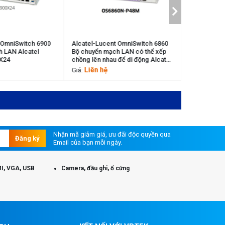
 OmniSwitch 6900
Alcatel-Lucent OmniSwitch 6860
Alcatel-Luc
 LAN Alcatel
Bộ chuyển mạch LAN có thể xếp
Bộ chuyển m
X24
chồng lên nhau để di động Alcatel
chồng lên n
Lucent OS6860N-P48M
Lucent OS6
Liên hệ
Liên hệ
Giá:
Giá:
Nhận mã giảm giá, ưu đãi độc quyền qua
Đăng ký
Email của bạn mỗi ngày.
I, VGA, USB
Camera, đầu ghi, ổ cứng