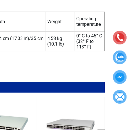
Operating
pth
Weight
temperature
0° C to 45° C
44 cm (17.33 in)/35 cm
4.58 kg
(32° F to
(10.1 lb)
113° F)