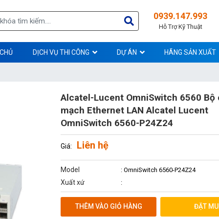
0939.147.993
Hỗ Trợ Kỹ Thuật
 CHỦ
DỊCH VỤ THI CÔNG
DỰ ÁN
HÃNG SẢN XUẤT
Alcatel-Lucent OmniSwitch 6560 Bộ
mạch Ethernet LAN Alcatel Lucent
OmniSwitch 6560-P24Z24
Liên hệ
Giá:
Model
: OmniSwitch 6560-P24Z24
Xuất xứ
:
THÊM VÀO GIỎ HÀNG
ĐẶT MU