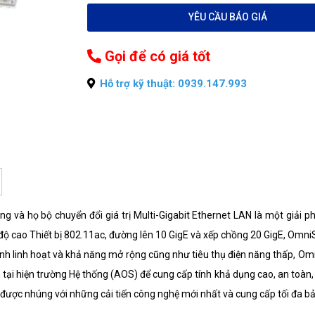
YÊU CẦU BÁO GIÁ
Gọi để có giá tốt
Hỗ trợ kỹ thuật: 0939.147.993
g và họ bộ chuyển đổi giá trị Multi-Gigabit Ethernet LAN là một giải
độ cao Thiết bị 802.11ac, đường lên 10 GigE và xếp chồng 20 GigE, Omni
ính linh hoạt và khả năng mở rộng cũng như tiêu thụ điện năng thấp, O
ại hiện trường Hệ thống (AOS) để cung cấp tính khả dụng cao, an toàn, 
ợc nhúng với những cải tiến công nghệ mới nhất và cung cấp tối đa bả