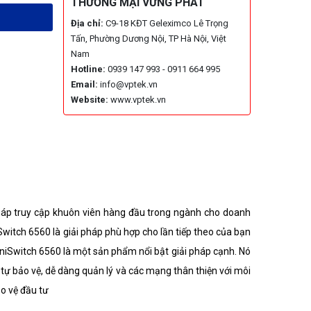
THƯƠNG MẠI VỮNG PHÁT
Địa chỉ:
C9-18 KĐT Geleximco Lê Trọng
Tấn, Phường Dương Nội, TP Hà Nội, Việt
Nam
Hotline:
0939 147 993 - 0911 664 995
Email:
info@vptek.vn
Website:
www.vptek.vn
 pháp truy cập khuôn viên hàng đầu trong ngành cho doanh
Switch 6560 là giải pháp phù hợp cho lần tiếp theo của bạn
mniSwitch 6560 là một sản phẩm nổi bật giải pháp cạnh. Nó
tự bảo vệ, dễ dàng quản lý và các mạng thân thiện với môi
o vệ đầu tư