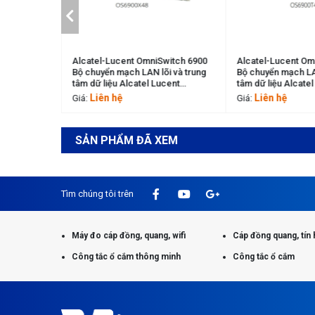
witch 6900
Alcatel-Lucent OmniSwitch 6900
Alcatel-Lucent Om
 LAN Switch
Bộ chuyển mạch LAN lõi và trung
Bộ chuyển mạch LAN
0V48
tâm dữ liệu Alcatel Lucent
tâm dữ liệu Alcatel
OS6900X48
OS6900T48
Liên hệ
Liên hệ
Giá:
Giá:
SẢN PHẨM ĐÃ XEM
Tìm chúng tôi trên
Máy đo cáp đồng, quang, wifi
Cáp đồng quang, tín 
Công tắc ổ cắm thông minh
Công tắc ổ cắm