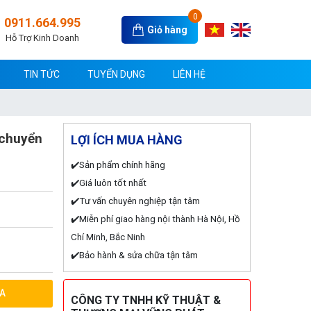
0
0911.664.995
Giỏ hàng
Hỗ Trợ Kinh Doanh
TIN TỨC
TUYỂN DỤNG
LIÊN HỆ
 chuyển
LỢI ÍCH MUA HÀNG
✔️Sản phẩm chính hãng
✔️Giá luôn tốt nhất
✔️Tư vấn chuyên nghiệp tận tâm
✔️Miễn phí giao hàng nội thành Hà Nội, Hồ
Chí Minh, Bắc Ninh
✔️Bảo hành & sửa chữa tận tâm
A
CÔNG TY TNHH KỸ THUẬT &