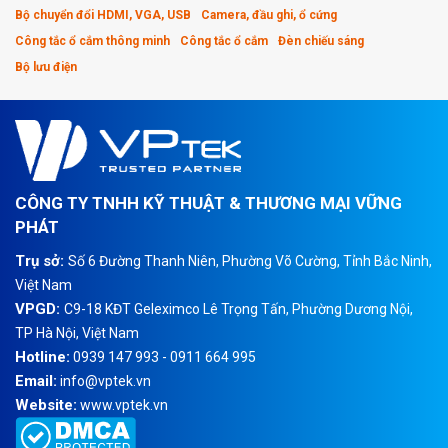
61000-3-3.
Bộ chuyển đổi HDMI, VGA, USB
Camera, đầu ghi, ổ cứng
Các tính năng nổi bật của Bộ chia mạng Switch PoE 24 cổng RUIJIE
Công tắc ổ cắm thông minh
Công tắc ổ cắm
Đèn chiếu sáng
RG-ES126G-P-L
Bộ lưu điện
Quản lý chuyên nghiệp
Đối với Bộ chia mạng Switch PoE 24 cổng RUIJIE RG-ES126G-P-L
được sử dụng chuyên nghiệp ngay cả khi không được quản lý PoE
Thiết kế đơn giản, nhỏ gọn
CÔNG TY TNHH KỸ THUẬT & THƯƠNG MẠI VỮNG
RUIJIE RG-ES126G-P-L được thiết kế bên ngoài đơn giản và trang
PHÁT
nhã. Chính vì thế, bộ chia mạng rất thích hợp cho việc triển khai trên
Trụ sở:
Số 6 Đường Thanh Niên, Phường Võ Cường, Tỉnh Bắc Ninh,
máy tính để bàn.
Việt Nam
Cài đặt dễ dàng nhanh chóng
VPGD:
C9-18 KĐT Geleximco Lê Trọng Tấn, Phường Dương Nội,
RUIJIE RG-ES126G-P-L được cài đặt chỉ bằng một cú nhấp chuột
TP Hà Nội, Việt Nam
cho cách ly cổng và điều khiển luồng thông minh nhanh chóng,
Hotline:
0939 147 993 - 0911 664 995
ngay cả khi không được quản lý PoE.
Email:
info@vptek.vn
Phù hợp với những thiết bị khác nhau
Website:
www.vptek.vn
Đối với RUIJIE RG-ES126G-P-L được tích hợp sẽn cho tất cả các