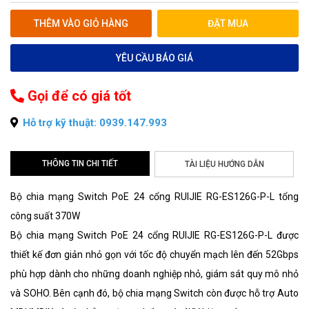
THÊM VÀO GIỎ HÀNG
ĐẶT MUA
YÊU CẦU BÁO GIÁ
Gọi để có giá tốt
Hỗ trợ kỹ thuật: 0939.147.993
THÔNG TIN CHI TIẾT
TÀI LIỆU HƯỚNG DẪN
Bộ chia mạng Switch PoE 24 cổng RUIJIE RG-ES126G-P-L tổng
công suất 370W
Bộ chia mạng Switch PoE 24 cổng RUIJIE RG-ES126G-P-L được
thiết kế đơn giản nhỏ gọn với tốc độ chuyển mạch lên đến 52Gbps
phù hợp dành cho những doanh nghiệp nhỏ, giám sát quy mô nhỏ
và SOHO. Bên cạnh đó, bộ chia mạng Switch còn được hỗ trợ Auto