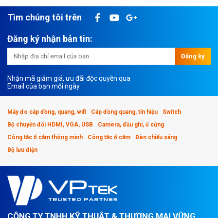
Tìm chúng tôi trên
Đăng ký nhận bản tin:
Đăng ký
Nhận mã giảm giá, ưu đãi độc quyền qua
Email của bạn mỗi ngày.
Máy đo cáp đồng, quang, wifi
Cáp đồng quang, tín hiệu
Switch
Bộ chuyển đổi HDMI, VGA, USB
Camera, đầu ghi, ổ cứng
Công tắc ổ cắm thông minh
Công tắc ổ cắm
Đèn chiếu sáng
Bộ lưu điện
CÔNG TY TNHH KỸ THUẬT & THƯƠNG MẠI VỮNG