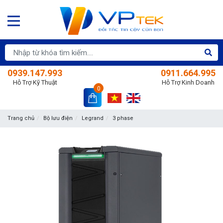
0939.147.993
0911.664.995
Hỗ Trợ Kỹ Thuật
Hỗ Trợ Kinh Doanh
0
Trang chủ
Bộ lưu điện
Legrand
3 phase