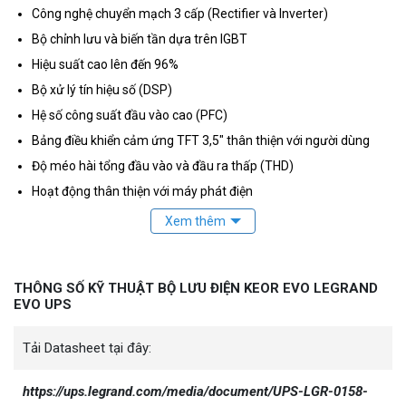
Công nghệ chuyển mạch 3 cấp (Rectifier và Inverter)
Bộ chỉnh lưu và biến tần dựa trên IGBT
Hiệu suất cao lên đến 96%
Bộ xử lý tín hiệu số (DSP)
Hệ số công suất đầu vào cao (PFC)
Bảng điều khiển cảm ứng TFT 3,5" thân thiện với người dùng
Độ méo hài tổng đầu vào và đầu ra thấp (THD)
Hoạt động thân thiện với máy phát điện
Khả năng song song trên trang web lên đến 4 đơn vị
Khả năng giao diện truyền thông đầy đủ
Tải Datasheet tại đây:
THÔNG SỐ KỸ THUẬT BỘ LƯU ĐIỆN KEOR EVO LEGRAND
https://ups.legrand.com/media/document/UPS-LGR-0158-GB.pdf
EVO UPS
Tải Datasheet tại đây:
https://ups.legrand.com/media/document/UPS-LGR-0158-