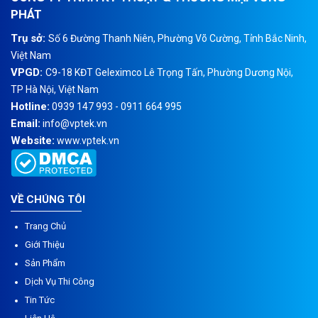
PHÁT
Trụ sở:
Số 6 Đường Thanh Niên, Phường Võ Cường, Tỉnh Bắc Ninh,
Việt Nam
VPGD:
C9-18 KĐT Geleximco Lê Trọng Tấn, Phường Dương Nội,
TP Hà Nội, Việt Nam
Hotline:
0939 147 993 - 0911 664 995
Email:
info@vptek.vn
Website:
www.vptek.vn
VỀ CHÚNG TÔI
Trang Chủ
Giới Thiệu
Sản Phẩm
Dịch Vụ Thi Công
Tin Tức