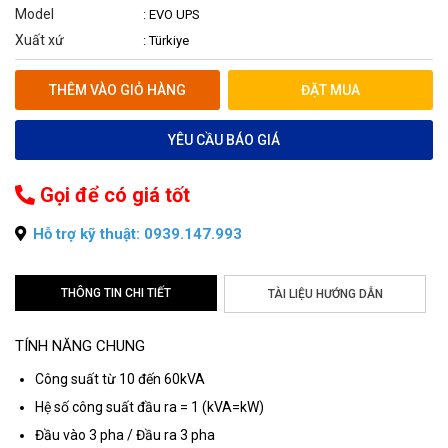
Model
: EVO UPS
Xuất xứ
: Türkiye
THÊM VÀO GIỎ HÀNG
ĐẶT MUA
YÊU CẦU BÁO GIÁ
Gọi để có giá tốt
Hỗ trợ kỹ thuật: 0939.147.993
THÔNG TIN CHI TIẾT
TÀI LIỆU HƯỚNG DẪN
TÍNH NĂNG CHUNG
Công suất từ ​​10 đến 60kVA
Hệ số công suất đầu ra = 1 (kVA=kW)
Đầu vào 3 pha / Đầu ra 3 pha