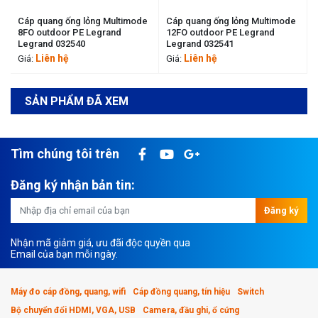
Thông số kỹ thuật cơ bản:
Cáp quang ống lỏng Multimode
Cáp quang ống lỏng Multimode
Multimode OM3 fibre optic cables (50/125 μm)
8FO outdoor PE Legrand
12FO outdoor PE Legrand
Legrand 032540
Legrand 032541
Đường kình sợi 50/125 μm, loại cáp OM3
Liên hệ
Liên hệ
Giá:
Giá:
Tốc độ truyền dẫn 10 Gb Ethernet networks
Loại cáp ống lỏng
SẢN PHẨM ĐÃ XEM
Số sợi quang 24 Fo
Tìm chúng tôi trên
Đăng ký nhận bản tin:
Đăng ký
Nhận mã giảm giá, ưu đãi độc quyền qua
Email của bạn mỗi ngày.
Máy đo cáp đồng, quang, wifi
Cáp đồng quang, tín hiệu
Switch
Bộ chuyển đổi HDMI, VGA, USB
Camera, đầu ghi, ổ cứng