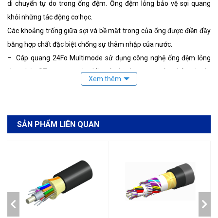
di chuyển tự do trong ống đệm. Ống đệm lỏng bảo vệ sợi quang
khỏi những tác động cơ học.
Các khoảng trống giữa sợi và bề mặt trong của ống được điền đầy
bằng hợp chất đặc biệt chống sự thâm nhập của nước.
– Cáp quang 24Fo Multimode sử dụng công nghệ ống đệm lỏng
được bện SZ xung quanh phần tử chịu lực trung tâm, bảo vệ cáp
chịu được những tác động khi lắp đặt và môi trường, bảo đảm hoạt
động trong mọi điều kiện thời tiết, chống ăn mòn, chống axit,...
– Cáp được thiết kế với vật liệu hoàn toàn khô, nên cáp có đường
SẢN PHẨM LIÊN QUAN
kính nhỏ, gọn nhẹ, dễ dàng khi lắp đặt, xử lý và vận chuyển.
Cáp quang Multimode Legrand có lớp Vỏ PE ngoài cùng chứa
Carbon đen để chống lại tia cực tím từ ánh sáng mặt trời; để không
cho nấm mốc phát triển và có thể tránh được các vết nứt; lỗ thủng
và cáp lớp phồng của lớp vỏ bên ngoài. Vậy nên Cáp quang
Multimode Legrand là loại cáp lý tưởng để lắp đặt ngoài trời.