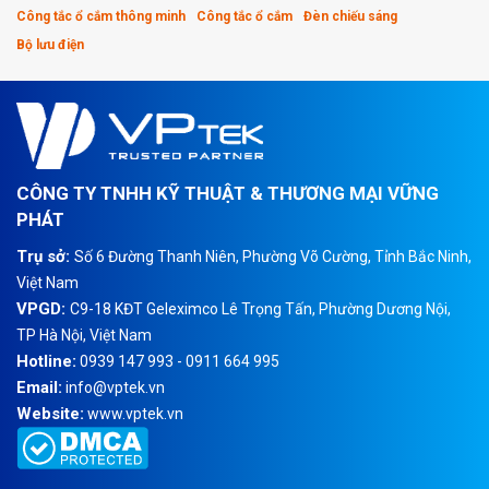
Công tắc ổ cắm thông minh
Công tắc ổ cắm
Đèn chiếu sáng
Bộ lưu điện
CÔNG TY TNHH KỸ THUẬT & THƯƠNG MẠI VỮNG
PHÁT
Trụ sở:
Số 6 Đường Thanh Niên, Phường Võ Cường, Tỉnh Bắc Ninh,
Việt Nam
VPGD:
C9-18 KĐT Geleximco Lê Trọng Tấn, Phường Dương Nội,
TP Hà Nội, Việt Nam
Hotline:
0939 147 993 - 0911 664 995
Email:
info@vptek.vn
Website:
www.vptek.vn