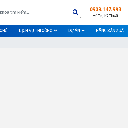
0939.147.993
Hỗ Trợ Kỹ Thuật
 CHỦ
DỊCH VỤ THI CÔNG
DỰ ÁN
HÃNG SẢN XUẤT