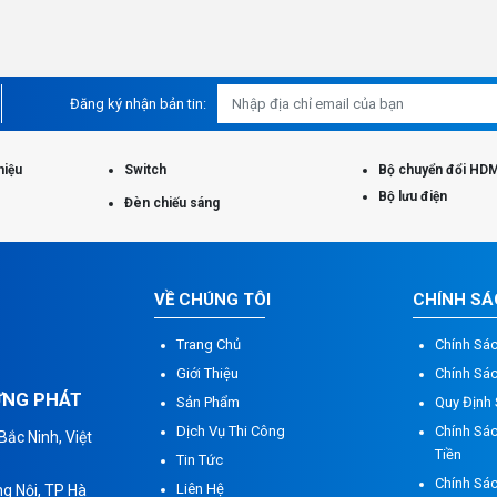
Đăng ký nhận bản tin:
hiệu
Switch
Bộ chuyển đổi HDM
Bộ lưu điện
Đèn chiếu sáng
VỀ CHÚNG TÔI
CHÍNH S
Trang Chủ
Chính Sá
Giới Thiệu
Chính Sá
ỮNG PHÁT
Sản Phẩm
Quy Định
Dịch Vụ Thi Công
Chính Sác
ắc Ninh, Việt
Tiền
Tin Tức
Chính Sá
Liên Hệ
g Nội, TP Hà