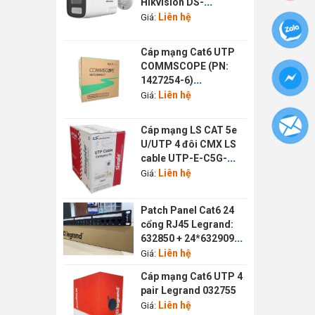
Hikvision DS-
3CD6H999G5-SU
Liên hệ
Giá:
Cáp mạng Cat6 UTP
COMMSCOPE (PN:
1427254-6)
Commscope 1427254-
Liên hệ
Giá:
6
Cáp mạng LS CAT 5e
U/UTP 4 đôi CMX LS
cable UTP-E-C5G-
E1VN-X 0.5X004P/WH
Liên hệ
Giá:
Patch Panel Cat6 24
cổng RJ45 Legrand:
632850 + 24*632909
632850 + 24*632909
Liên hệ
Giá:
Cáp mạng Cat6 UTP 4
pair Legrand 032755
Liên hệ
Giá: