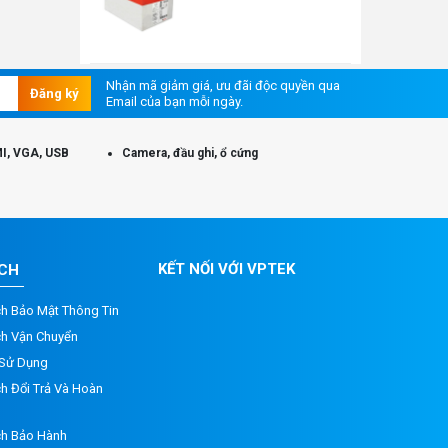
Nhận mã giảm giá, ưu đãi độc quyền qua
Đăng ký
Email của bạn mỗi ngày.
I, VGA, USB
Camera, đầu ghi, ổ cứng
KẾT NỐI VỚI VPTEK
ÁCH
ch Bảo Mật Thông Tin
ch Vận Chuyển
 Sử Dụng
h Đổi Trả Và Hoàn
ch Bảo Hành