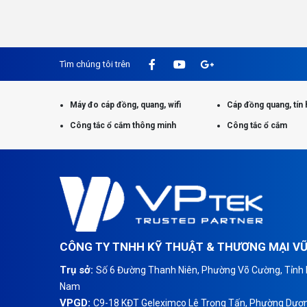
Tìm chúng tôi trên
Máy đo cáp đồng, quang, wifi
Cáp đồng quang, tín 
Công tắc ổ cắm thông minh
Công tắc ổ cắm
CÔNG TY TNHH KỸ THUẬT & THƯƠNG MẠI V
Trụ sở:
Số 6 Đường Thanh Niên, Phường Võ Cường, Tỉnh B
Nam
VPGD:
C9-18 KĐT Geleximco Lê Trọng Tấn, Phường Dươn