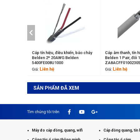
thanh
Cáp tín hiệu, điều khiển, báo cháy
Cáp âm thanh, tín hiệu , đ
Belden 2* 20AWG Belden
Belden 1 Pair, đối 18AW
5400FE008U1000
ZA8ACFF01002305M
Liên hệ
Liên hệ
Giá:
Giá:
SẢN PHẨM ĐÃ XEM
Tìm chúng tôi trên
Máy đo cáp đồng, quang, wifi
Cáp đồng quang, tín 
Công tắc ổ cắm thông minh
Công tắc ổ cắm