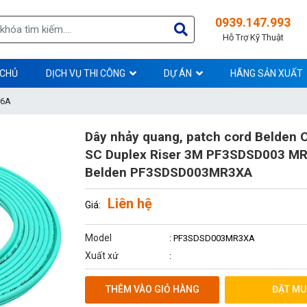
0939.147.993
Hỗ Trợ Kỹ Thuật
 CHỦ
DỊCH VỤ THI CÔNG
DỰ ÁN
HÃNG SẢN XUẤT
 6A
Dây nhảy quang, patch cord Belden
SC Duplex Riser 3M PF3SDSD003 M
Belden PF3SDSD003MR3XA
Liên hệ
Giá:
Model
: PF3SDSD003MR3XA
Xuất xứ
:
THÊM VÀO GIỎ HÀNG
ĐẶT MU