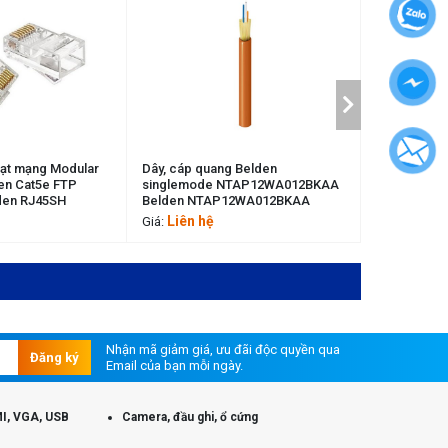
ng Modular
Dây, cáp quang Belden
Dây cáp quang Be
t5e FTP
singlemode NTAP12WA012BKAA
SM G652.D LT
J45SH
Belden NTAP12WA012BKAA
OUTCSTA/PE/NM
Belden NMGU12
Liên hệ
Liên hệ
Giá:
Giá:
Nhận mã giảm giá, ưu đãi độc quyền qua
Đăng ký
Email của bạn mỗi ngày.
I, VGA, USB
Camera, đầu ghi, ổ cứng