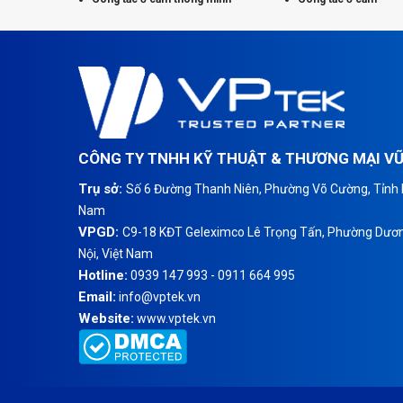
CÔNG TY TNHH KỸ THUẬT & THƯƠNG MẠI V
Trụ sở:
Số 6 Đường Thanh Niên, Phường Võ Cường, Tỉnh B
Nam
VPGD:
C9-18 KĐT Geleximco Lê Trọng Tấn, Phường Dươn
Nội, Việt Nam
Hotline:
0939 147 993 - 0911 664 995
Email:
info@vptek.vn
Website:
www.vptek.vn