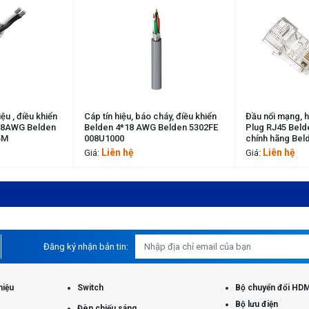
iều khiển
Cáp tín hiệu, báo cháy, điều khiển
Đầu nối mạng, hạt mạ
G Belden
Belden 4*18 AWG Belden 5302FE
Plug RJ45 Belden Ca
008U1000
chính hãng Belden R
Liên hệ
Liên hệ
Giá:
Giá:
Đăng ký nhận bản tin:
hiệu
Switch
Bộ chuyển đổi HDM
Bộ lưu điện
Đèn chiếu sáng