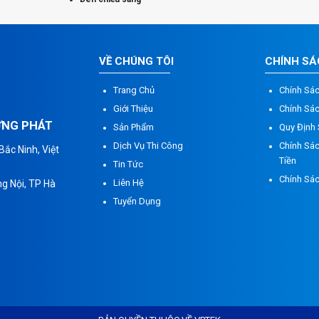
VỀ CHÚNG TÔI
CHÍNH S
Trang Chủ
Chính Sá
Giới Thiệu
Chính Sá
ỮNG PHÁT
Sản Phẩm
Quy Định
Dịch Vụ Thi Công
Chính Sác
ắc Ninh, Việt
Tiền
Tin Tức
Chính Sá
Liên Hệ
g Nội, TP Hà
Tuyển Dụng