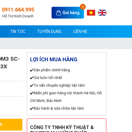
0
0911.664.995
Giỏ hàng
Hỗ Trợ Kinh Doanh
TIN TỨC
TUYỂN DỤNG
LIÊN HỆ
 OM3 SC-
LỢI ÍCH MUA HÀNG
R3X
✔️Sản phẩm chính hãng
✔️Giá luôn tốt nhất
✔️Tư vấn chuyên nghiệp tận tâm
✔️Miễn phí giao hàng nội thành Hà Nội, Hồ
Chí Minh, Bắc Ninh
✔️Bảo hành & sửa chữa tận tâm
A
CÔNG TY TNHH KỸ THUẬT &