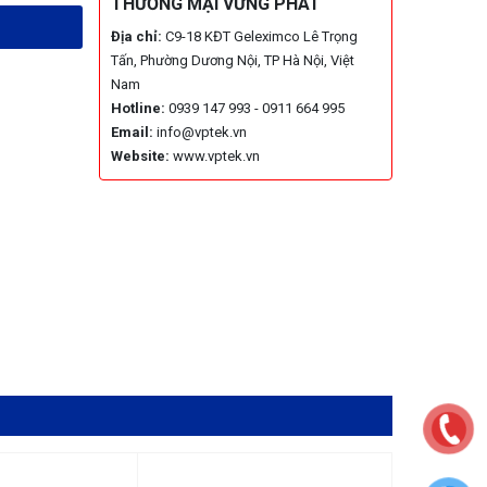
THƯƠNG MẠI VỮNG PHÁT
Địa chỉ:
C9-18 KĐT Geleximco Lê Trọng
Tấn, Phường Dương Nội, TP Hà Nội, Việt
Nam
Hotline:
0939 147 993 - 0911 664 995
Email:
info@vptek.vn
Website:
www.vptek.vn