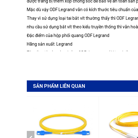
được trang bị thêm xốp chống sốc để bảo vệ an toàn sản 
Mặc dù vậy ODF Legrand vẫn có kích thước tiêu chuẩn của OD
Thay vì sử dụng loại tai bắt vít thường thấy thì ODF Legra
nhu cầu sử dụng bắt vít theo kiểu truyền thống thì vẫn hoà
Đặc điểm của hộp phối quang ODF Legrand
Hãng sản xuất: Legrand
Tên đầy đủ của sản phẩm: ODF dạng trượt ( Hộp phối qua
Quy cách sản xuất: Dạng trượt, Trong nhà, bắt – gắn rack
Chất liệu: Kim loại và nhựa
Màu sơn: Đen nhám
SẢN PHẨM LIÊN QUAN
Trọng lượng: 2kg
Kích thước sản phẩm: 440mm x 300mm x 30mm (chiều nga
Suy hao đầu nối: <0.2db
Phụ kiện: Khay hàn quang, ống co nhiệt, dây hàn quang, Adap
Phía bên trong khu vực làm việc có 2 khay điều hướng cáp
để lắp khay hàn quang để sử dụng. Còn phía đằng sau cũ