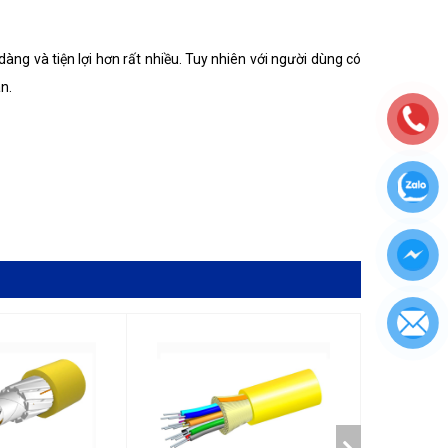
dàng và tiện lợi hơn rất nhiều. Tuy nhiên với người dùng có
n.
ôn gọn gàng, khoa học, các khay hoàn toàn có thể tháo rời
 nay. Giống như các sản phẩm cao cấp như ODF Alantek và