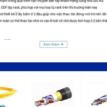
phẩm trong quá trình vận chuyển đến tay khách hàng cũng như lưu trữ.
F lắp rack, phù hợp với mọi loại tủ rack trên thị trường hiện nay.
nd thiết kế 2 lẫy bấm ở 2 đầu giúp cho việc thao tác đóng mở trở nên dễ 
n toàn có thể thao tác nhờ có các lỗ bắt vít chờ được tích hợp ở 2 bên thâ
ng ODF )
ng x chiều sâu x chiều cao)
ter, dây thít, ốc vít.
 được tích hợp sẵn dạng hình tròn khác biệt giúp không gian làm việc lu
ng có các lỗ chờ cáp vào giống như các sản phẩm ODF thông dụng hiện