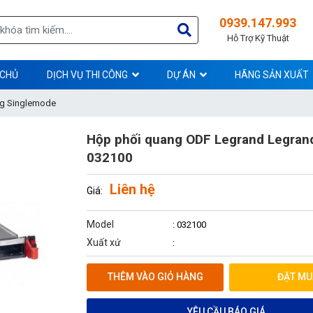
0939.147.993
Hỗ Trợ Kỹ Thuật
 CHỦ
DỊCH VỤ THI CÔNG
DỰ ÁN
HÃNG SẢN XUẤT
g Singlemode
Hộp phối quang ODF Legrand Legran
032100
Liên hệ
Giá:
Model
: 032100
Xuất xứ
:
THÊM VÀO GIỎ HÀNG
ĐẶT MU
YÊU CẦU BÁO GIÁ