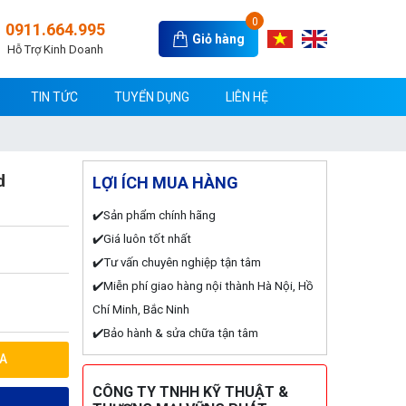
0
0911.664.995
Giỏ hàng
Hỗ Trợ Kinh Doanh
TIN TỨC
TUYỂN DỤNG
LIÊN HỆ
d
LỢI ÍCH MUA HÀNG
✔️Sản phẩm chính hãng
✔️Giá luôn tốt nhất
✔️Tư vấn chuyên nghiệp tận tâm
✔️Miễn phí giao hàng nội thành Hà Nội, Hồ
Chí Minh, Bắc Ninh
✔️Bảo hành & sửa chữa tận tâm
A
CÔNG TY TNHH KỸ THUẬT &