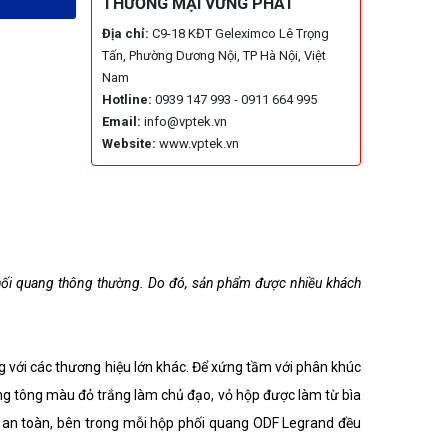
THƯƠNG MẠI VỮNG PHÁT
Địa chỉ:
C9-18 KĐT Geleximco Lê Trọng
Tấn, Phường Dương Nội, TP Hà Nội, Việt
Nam
Hotline:
0939 147 993 - 0911 664 995
Email:
info@vptek.vn
Website:
www.vptek.vn
ối quang thông thường. Do đó, sản phẩm được nhiều khách
ới các thương hiệu lớn khác. Để xứng tầm với phân khúc
ụng tông màu đỏ trắng làm chủ đạo, vỏ hộp được làm từ bìa
độ an toàn, bên trong mỗi hộp phối quang ODF Legrand đều