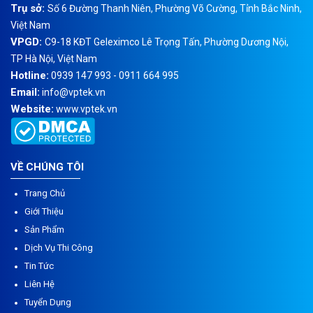
Trụ sở:
Số 6 Đường Thanh Niên, Phường Võ Cường, Tỉnh Bắc Ninh,
Việt Nam
VPGD:
C9-18 KĐT Geleximco Lê Trọng Tấn, Phường Dương Nội,
TP Hà Nội, Việt Nam
Hotline:
0939 147 993 - 0911 664 995
Email:
info@vptek.vn
Website:
www.vptek.vn
VỀ CHÚNG TÔI
Trang Chủ
Giới Thiệu
Sản Phẩm
Dịch Vụ Thi Công
Tin Tức
Liên Hệ
Tuyển Dụng