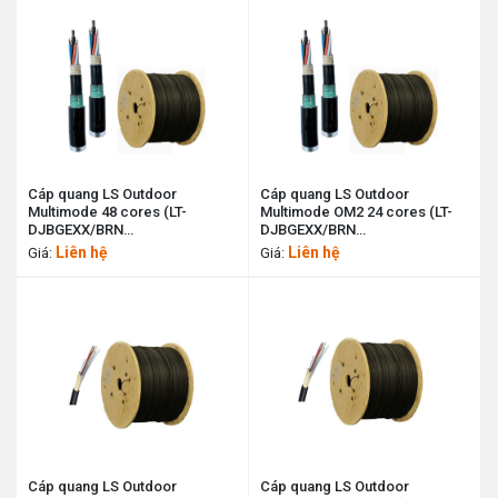
Cáp quang LS Outdoor
Cáp quang LS Outdoor
Multimode 48 cores (LT-
Multimode OM2 24 cores (LT-
DJBGEXX/BRN
DJBGEXX/BRN
MX48XX(06T2.00)) LS cable
MG24XX(06T2.00)) LS cable
Liên hệ
Liên hệ
Giá:
Giá:
11197063
11190040
Cáp quang LS Outdoor
Cáp quang LS Outdoor