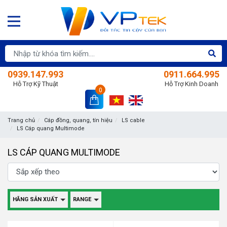
0939.147.993
0911.664.995
Hỗ Trợ Kỹ Thuật
Hỗ Trợ Kinh Doanh
0
Trang chủ
Cáp đồng, quang, tín hiệu
LS cable
LS Cáp quang Multimode
LS CÁP QUANG MULTIMODE
HÃNG SẢN XUẤT
RANGE