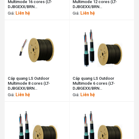
Multimode 16 cores (LT-
Multimode 12 cores (LT-
DJBGEXX/BRN
DJBGEXX/BRN
MX16XX(06T2.00)) LS cable
MX12XX(06T2.00)) LS cable
Liên hệ
Liên hệ
Giá:
Giá:
11194426
11195498
Cáp quang LS Outdoor
Cáp quang LS Outdoor
Multimode 8 cores (LT-
Multimode 6 cores (LT-
DJBGEXX/BRN
DJBGEXX/BRN
MX8XXX(06T2.00)) LS cable
MX6XX(06T2.00)) LS cable
Liên hệ
Liên hệ
Giá:
Giá:
11199418
11198070