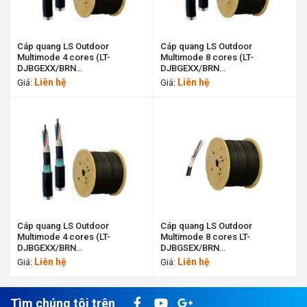
Cáp quang LS Outdoor
Cáp quang LS Outdoor
Multimode 4 cores (LT-
Multimode 8 cores (LT-
DJBGEXX/BRN
DJBGEXX/BRN
MX4XXX(06T2.00)) LS cable
MG8XXX(06T2.00)) LS cable
Liên hệ
Liên hệ
Giá:
Giá:
11190041
11190483
Cáp quang LS Outdoor
Cáp quang LS Outdoor
Multimode 4 cores (LT-
Multimode 8 cores LT-
DJBGEXX/BRN
DJBGSEX/BRN
MG4XXX(06T2.00)) LS cable
MG8XXX(06T2.00) LS cable
Liên hệ
Liên hệ
Giá:
Giá:
11190039
11199747
Tìm chúng tôi trên