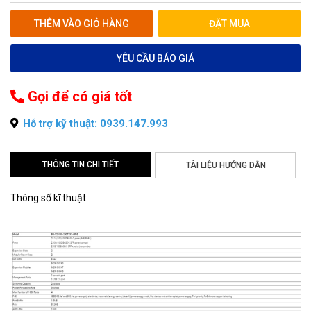
THÊM VÀO GIỎ HÀNG
ĐẶT MUA
YÊU CẦU BÁO GIÁ
Gọi để có giá tốt
Hỗ trợ kỹ thuật: 0939.147.993
THÔNG TIN CHI TIẾT
TÀI LIỆU HƯỚNG DẪN
Thông số kĩ thuật: