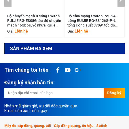
Bộ chuyển mạch 8 cổng Switch
Bộ chia mạng Switch PoE 24
RUIJIE RG-ES08G tốc độ chuyển
cổng RUIJIE RG-ES126G-P-L
mạch 16Gbps, vỏ nhựa Ruijie
tổng công suất 370W, tốc độ
RG-ES08G
52Gbps Ruijie RG-ES126G-P-L
Liên hệ
Liên hệ
Giá:
Giá:
SẢN PHẨM ĐÃ XEM
Tìm chúng tôi trên
Đăng ký nhận bản tin:
Đăng ký
Nhận mã giảm giá, ưu đãi độc quyền qua
Email của bạn mỗi ngày.
Máy đo cáp đồng, quang, wifi
Cáp đồng quang, tín hiệu
Switch