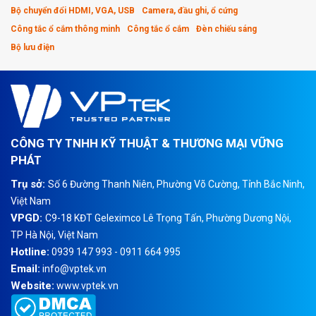
Bộ chuyển đổi HDMI, VGA, USB
Camera, đầu ghi, ổ cứng
Công tắc ổ cắm thông minh
Công tắc ổ cắm
Đèn chiếu sáng
Bộ lưu điện
CÔNG TY TNHH KỸ THUẬT & THƯƠNG MẠI VỮNG
PHÁT
Trụ sở:
Số 6 Đường Thanh Niên, Phường Võ Cường, Tỉnh Bắc Ninh,
Việt Nam
VPGD:
C9-18 KĐT Geleximco Lê Trọng Tấn, Phường Dương Nội,
TP Hà Nội, Việt Nam
Hotline:
0939 147 993 - 0911 664 995
Email:
info@vptek.vn
Website:
www.vptek.vn