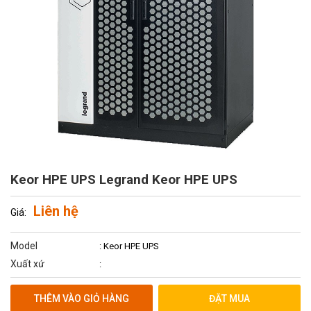
Keor HPE UPS Legrand Keor HPE UPS
Liên hệ
Giá:
Model
: Keor HPE UPS
Xuất xứ
:
THÊM VÀO GIỎ HÀNG
ĐẶT MUA