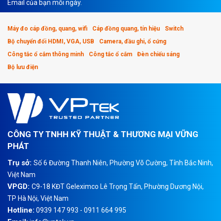
Email của bạn mỗi ngày.
Máy đo cáp đồng, quang, wifi
Cáp đồng quang, tín hiệu
Switch
Bộ chuyển đổi HDMI, VGA, USB
Camera, đầu ghi, ổ cứng
Công tắc ổ cắm thông minh
Công tắc ổ cắm
Đèn chiếu sáng
Bộ lưu điện
CÔNG TY TNHH KỸ THUẬT & THƯƠNG MẠI VỮNG
PHÁT
Trụ sở:
Số 6 Đường Thanh Niên, Phường Võ Cường, Tỉnh Bắc Ninh,
Việt Nam
VPGD:
C9-18 KĐT Geleximco Lê Trọng Tấn, Phường Dương Nội,
TP Hà Nội, Việt Nam
Hotline:
0939 147 993 - 0911 664 995