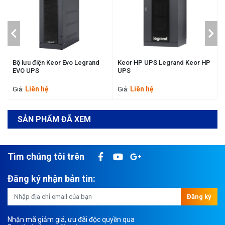
Bộ lưu điện Keor Evo Legrand
Keor HP UPS Legrand Keor HP
EVO UPS
UPS
Liên hệ
Liên hệ
Giá:
Giá:
SẢN PHẨM ĐÃ XEM
Tìm chúng tôi trên
Đăng ký nhận bản tin:
Đăng ký
Nhận mã giảm giá, ưu đãi độc quyền qua