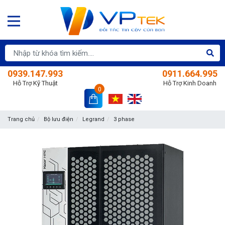
0939.147.993
0911.664.995
Hỗ Trợ Kỹ Thuật
Hỗ Trợ Kinh Doanh
0
Trang chủ
Bộ lưu điện
Legrand
3 phase