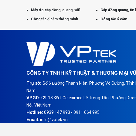
Máy đo cáp đồng, quang, wifi
Cáp đồng quang, tín 
Công tắc ổ cắm thông minh
Công tắc ổ cắm
CÔNG TY TNHH KỸ THUẬT & THƯƠNG MẠI V
Trụ sở:
Số 6 Đường Thanh Niên, Phường Võ Cường, Tỉnh B
Nam
VPGD:
C9-18 KĐT Geleximco Lê Trọng Tấn, Phường Dươn
Nội, Việt Nam
Hotline:
0939 147 993 - 0911 664 995
Email:
info@vptek.vn
Website:
www.vptek.vn