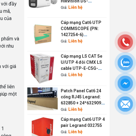
Hikvision DS-
 với đầy
3CD6H999G5-SU
Liên hệ
Giá:
u mã,
ầu của
Cáp mạng Cat6 UTP
COMMSCOPE (PN:
1427254-6)
n phẩm và
Commscope 1427254-
Liên hệ
Giá:
với nhu
6
Cáp mạng LS CAT 5e
U/UTP 4 đôi CMX LS
 với giá
cable UTP-E-C5G-
E1VN-X 0.5X004P/WH
Liên hệ
Giá:
hể liên
Patch Panel Cat6 24
giúp một
cổng RJ45 Legrand:
632850 + 24*632909
632850 + 24*632909
Liên hệ
Giá:
Cáp mạng Cat6 UTP 4
pair Legrand 032755
 1
Liên hệ
Giá:
, công