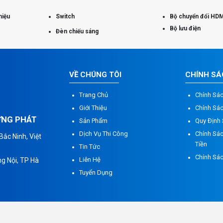
hiệu
Switch
Bộ chuyển đổi HDM
Bộ lưu điện
Đèn chiếu sáng
VỀ CHÚNG TÔI
CHÍNH S
Trang Chủ
Chính Sá
Giới Thiệu
Chính Sá
ỮNG PHÁT
Sản Phẩm
Quy Định
Dịch Vụ Thi Công
Chính Sác
ắc Ninh, Việt
Tiền
Tin Tức
Chính Sá
Liên Hệ
g Nội, TP Hà
Tuyển Dụng