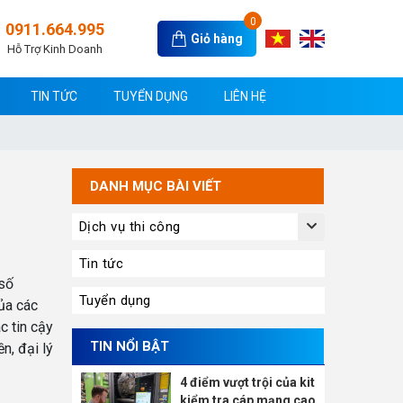
0
0911.664.995
Giỏ hàng
Hỗ Trợ Kinh Doanh
TIN TỨC
TUYỂN DỤNG
LIÊN HỆ
DANH MỤC BÀI VIẾT
Dịch vụ thi công
Tin tức
 số
Tuyển dụng
ủa các
c tin cậy
TIN NỔI BẬT
n, đại lý
4 điểm vượt trội của kit
kiểm tra cáp mạng cao