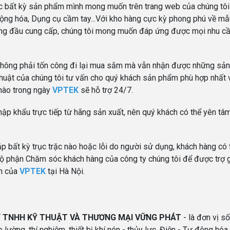
c bất kỳ sản phẩm mình mong muốn trên trang web của chúng tôi
động hóa, Dụng cụ cầm tay...Với kho hàng cực kỳ phong phú về mẫ
 hàng đầu cung cấp, chúng tôi mong muốn đáp ứng được mọi nhu c
không phải tốn công đi lại mua sắm mà vẫn nhận được những sả
huật của chúng tôi tư vấn cho quý khách sản phẩm phù hợp nhất 
 nào trong ngày
VPTEK
sẽ hỗ trợ 24/7.
p khẩu trực tiếp từ hãng sản xuất, nên quý khách có thể yên tâm
p bất kỳ trục trặc nào hoặc lỗi do người sử dụng, khách hàng có t
Bộ phận Chăm sóc khách hàng của công ty chúng tôi để được trợ 
ện của
VPTEK
tại Hà Nội.
 TNHH KỸ THUẬT VÀ THƯƠNG MẠI VỮNG PHÁT
- là đơn vị số
lường, thí nghiệm, thiết bị khí nén - thủy lực, Điện - Tự động hóa