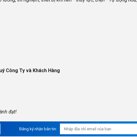
uý Công Ty và Khách Hàng
ành đạt!
Đăng ký nhận bản tin: