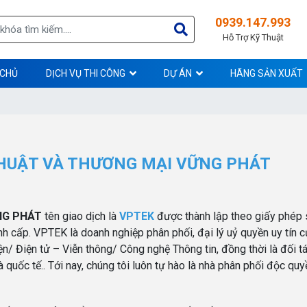
0939.147.993
Hỗ Trợ Kỹ Thuật
 CHỦ
DỊCH VỤ THI CÔNG
DỰ ÁN
HÃNG SẢN XUẤT
HUẬT VÀ THƯƠNG MẠI VỮNG PHÁT
NG PHÁT
tên giao dịch là
VPTEK
được thành lập theo giấy phép
cấp. VPTEK là doanh nghiệp phân phối, đại lý uỷ quyền uy tín c
n/ Điện tử – Viễn thông/ Công nghệ Thông tin, đồng thời là đối tá
 quốc tế.. Tới nay, chúng tôi luôn tự hào là nhà phân phối độc quyề