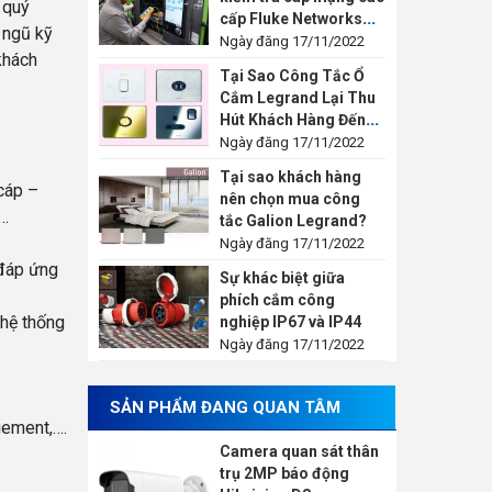
 quý
cấp Fluke Networks
 ngũ kỹ
LinkIQ™
Ngày đăng 17/11/2022
khách
Tại Sao Công Tắc Ổ
Cắm Legrand Lại Thu
Hút Khách Hàng Đến
Vậy?
Ngày đăng 17/11/2022
Tại sao khách hàng
 cáp –
nên chọn mua công
n…
tắc Galion Legrand?
Ngày đăng 17/11/2022
 đáp ứng
Sự khác biệt giữa
phích cắm công
 hệ thống
nghiệp IP67 và IP44
Ngày đăng 17/11/2022
SẢN PHẨM ĐANG QUAN TÂM
gement,….
Camera quan sát thân
trụ 2MP báo động