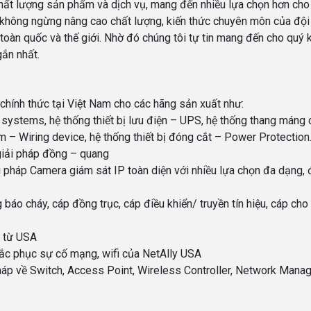
ất lượng sản phẩm và dịch vụ, mang đến nhiều lựa chọn hơn cho
i không ngừng nâng cao chất lượng, kiến thức chuyên môn của đội
 toàn quốc và thế giới. Nhờ đó chúng tôi tự tin mang đến cho quý 
gắn nhất.
 chính thức tại Việt Nam cho các hãng sản xuất như:
g systems, hệ thống thiết bị lưu điện – UPS, hệ thống thang máng
ắm – Wiring device, hệ thống thiết bị đóng cắt – Power Protectio
 giải pháp đồng – quang
ải pháp Camera giám sát IP toàn diện với nhiều lựa chọn đa dạng,
 báo cháy, cáp đồng trục, cáp điều khiển/ truyền tín hiệu, cáp cho
k từ USA
khắc phục sự cố mạng, wifi của NetAlly USA
pháp về Switch, Access Point, Wireless Controller, Network Mana