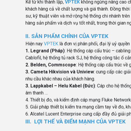
Kể từ khi thành lập,
VPTEK
không ngừng nâng cao ch
khách hàng cả về chất lượng và giá thành. Đồng thờ
sư, kỹ thuật viên và mở rộng hệ thống chi nhánh trên
hàng sản phẩm và dịch vụ tốt nhất, trong thời gian n
II. SẢN PHẨM CHÍNH CỦA VPTEK
Hiện nay
VPTEK
là đơn vị phân phối, đại lý uỷ quyền
1. Legrand (Pháp)
: Hệ thống cáp cấu trúc – cablin
Cablofil, hệ thống tủ rack SJ, hệ thống công tắc ổ c
2. Belden, Commscope
: Hệ thống cáp cấu trúc về
3. Cameta Hikvision và Uniview
: cung cấp các gi
nhu cầu khác nhau của khách hàng.
3. Lappkabel – Helu Kabel (Đức)
: Cáp cho hệ thống
âm thanh …
4. Thiết bị đo, và kiểm định cáp mạng Fluke Networ
5. Giải pháp thiết bị kiểm tra mạng cầm tay về đo, 
6. Alcatel Lucent Enterprise cung cấp đầy đủ giải 
III. LỢI THẾ VÀ ĐIỂM MẠNH CỦA VPTEK