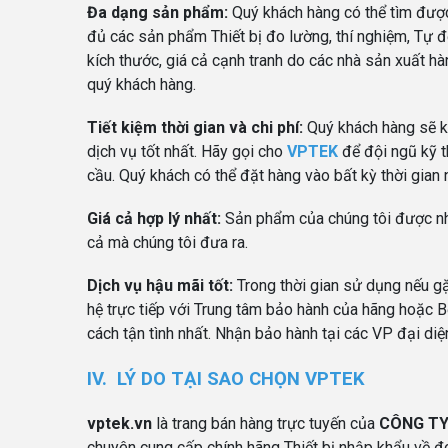
Đa dạng sản phẩm:
Quý khách hàng có thể tìm đượ
đủ các sản phẩm Thiết bị đo lường, thí nghiệm, Tự 
kích thước, giá cả cạnh tranh do các nhà sản xuất
quý khách hàng.
Tiết kiệm thời gian và chi phí:
Quý khách hàng sẽ 
dịch vụ tốt nhất. Hãy gọi cho
VPTEK
để đội ngũ kỹ t
cầu. Quý khách có thể đặt hàng vào bất kỳ thời gian
Giá cả hợp lý nhất:
Sản phẩm của chúng tôi được nhậ
cả mà chúng tôi đưa ra.
Dịch vụ hậu mãi tốt:
Trong thời gian sử dụng nếu gặ
hệ trực tiếp với Trung tâm bảo hành của hãng hoặc 
cách tận tình nhất. Nhận bảo hành tại các VP đại di
IV. LÝ DO TẠI SAO CHỌN VPTEK
vptek.vn
là trang bán hàng trực tuyến của
CÔNG TY
chuyên cung cấp chính hãng Thiết bị nhập khẩu về đo 