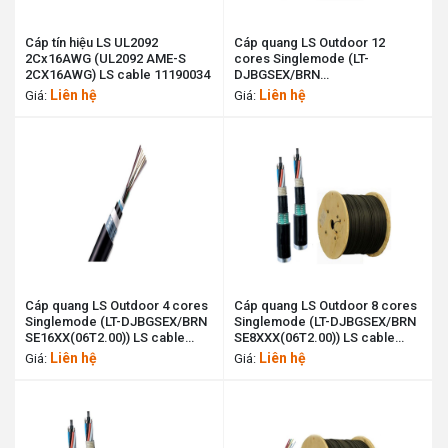
Cáp tín hiệu LS UL2092
Cáp quang LS Outdoor 12
2Cx16AWG (UL2092 AME-S
cores Singlemode (LT-
2CX16AWG) LS cable 11190034
DJBGSEX/BRN
SE12XX(06T2.00)) LS cable
Liên hệ
Liên hệ
Giá:
Giá:
11190053
Cáp quang LS Outdoor 4 cores
Cáp quang LS Outdoor 8 cores
Singlemode (LT-DJBGSEX/BRN
Singlemode (LT-DJBGSEX/BRN
SE16XX(06T2.00)) LS cable
SE8XXX(06T2.00)) LS cable
11195921
11190052
Liên hệ
Liên hệ
Giá:
Giá: