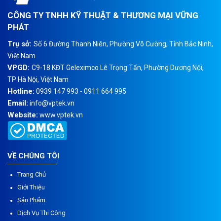
CÔNG TY TNHH KỸ THUẬT & THƯƠNG MẠI VỮNG
PHÁT
Trụ sở:
Số 6 Đường Thanh Niên, Phường Võ Cường, Tỉnh Bắc Ninh,
Việt Nam
VPGD:
C9-18 KĐT Geleximco Lê Trọng Tấn, Phường Dương Nội,
TP Hà Nội, Việt Nam
Hotline:
0939 147 993 - 0911 664 995
Email:
info@vptek.vn
Website:
www.vptek.vn
VỀ CHÚNG TÔI
Trang Chủ
Giới Thiệu
Sản Phẩm
Dịch Vụ Thi Công