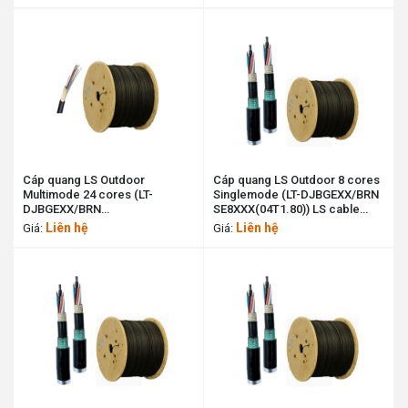
Cáp quang LS Outdoor
Cáp quang LS Outdoor 8 cores
Multimode 24 cores (LT-
Singlemode (LT-DJBGEXX/BRN
DJBGEXX/BRN
SE8XXX(04T1.80)) LS cable
M424XX(06T2.00)) LS cable
11190044
Liên hệ
Liên hệ
Giá:
Giá:
11198474