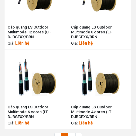
Cáp quang LS Outdoor
Cáp quang LS Outdoor
Multimode 12 cores (LT-
Multimode 8 cores (LT-
DJBGEXX/BRN
DJBGEXX/BRN
MX12XX(06T2.00)) LS cable
MX8XXX(06T2.00)) LS cable
Liên hệ
Liên hệ
Giá:
Giá:
11195498
11199418
Cáp quang LS Outdoor
Cáp quang LS Outdoor
Multimode 6 cores (LT-
Multimode 4 cores (LT-
DJBGEXX/BRN
DJBGEXX/BRN
MX6XX(06T2.00)) LS cable
MX4XXX(06T2.00)) LS cable
Liên hệ
Liên hệ
Giá:
Giá:
11198070
11190041