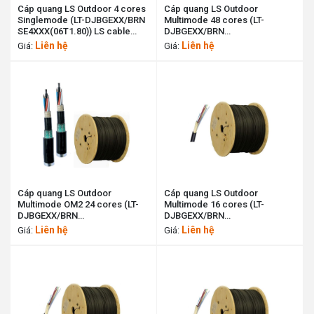
Cáp quang LS Outdoor 4 cores
Cáp quang LS Outdoor
Singlemode (LT-DJBGEXX/BRN
Multimode 48 cores (LT-
SE4XXX(06T1.80)) LS cable
DJBGEXX/BRN
11190043
MX48XX(06T2.00)) LS cable
Liên hệ
Liên hệ
Giá:
Giá:
11197063
Cáp quang LS Outdoor
Cáp quang LS Outdoor
Multimode OM2 24 cores (LT-
Multimode 16 cores (LT-
DJBGEXX/BRN
DJBGEXX/BRN
MG24XX(06T2.00)) LS cable
MX16XX(06T2.00)) LS cable
Liên hệ
Liên hệ
Giá:
Giá:
11190040
11194426