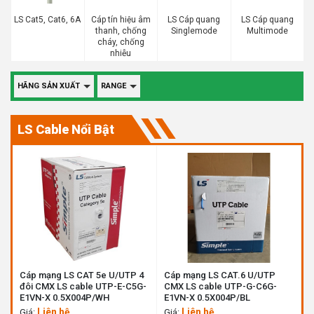
LS Cat5, Cat6, 6A
Cáp tín hiệu âm
LS Cáp quang
LS Cáp quang
thanh, chống
Singlemode
Multimode
cháy, chống
nhiễu
HÃNG SẢN XUẤT
RANGE
LS Cable Nổi Bật
Cáp mạng LS CAT 5e U/UTP 4
Cáp mạng LS CAT.6 U/UTP
đôi CMX LS cable UTP-E-C5G-
CMX LS cable UTP-G-C6G-
E1VN-X 0.5X004P/WH
E1VN-X 0.5X004P/BL
Liên hệ
Liên hệ
Giá:
Giá: