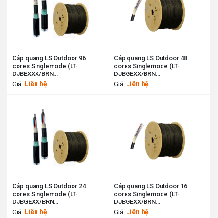
Cáp quang LS Outdoor 96
Cáp quang LS Outdoor 48
cores Singlemode (LT-
cores Singlemode (LT-
DJBEXXX/BRN
DJBGEXX/BRN
SE96XX(12T2.00)) LS cable
SE48XX(12T2.00)) LS cable
Liên hệ
Liên hệ
Giá:
Giá:
11196418
11194011
Cáp quang LS Outdoor 24
Cáp quang LS Outdoor 16
cores Singlemode (LT-
cores Singlemode (LT-
DJBGEXX/BRN
DJBGEXX/BRN
SE24XX(06T1.80)) LS cable
SE16XX(06T1.80)) LS cable
Liên hệ
Liên hệ
Giá:
Giá:
11190046
11193267