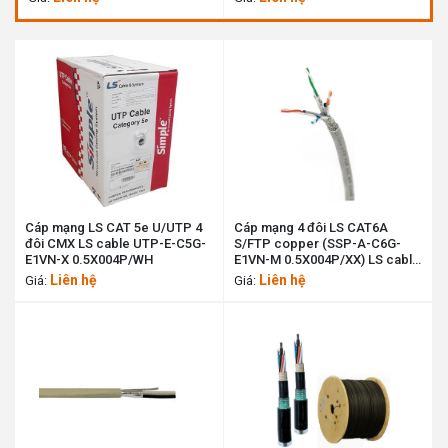
Cáp mạng LS CAT 5e U/UTP 4
Cáp mạng 4 đôi LS CAT6A
đôi CMX LS cable UTP-E-C5G-
S/FTP copper (SSP-A-C6G-
E1VN-X 0.5X004P/WH
E1VN-M 0.5X004P/XX) LS cable
11193006
Liên hệ
Liên hệ
Giá:
Giá: