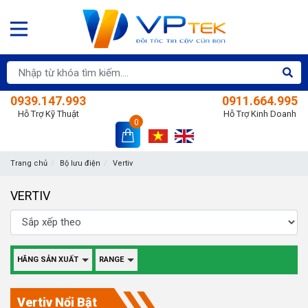
0939.147.993
0911.664.995
Hỗ Trợ Kỹ Thuật
Hỗ Trợ Kinh Doanh
0
Trang chủ
Bộ lưu điện
Vertiv
VERTIV
HÃNG SẢN XUẤT
RANGE
Vertiv Nổi Bật