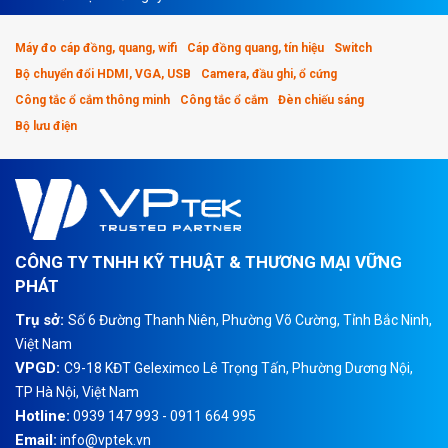
Máy đo cáp đồng, quang, wifi
Cáp đồng quang, tín hiệu
Switch
Bộ chuyển đổi HDMI, VGA, USB
Camera, đầu ghi, ổ cứng
Công tắc ổ cắm thông minh
Công tắc ổ cắm
Đèn chiếu sáng
Bộ lưu điện
CÔNG TY TNHH KỸ THUẬT & THƯƠNG MẠI VỮNG
PHÁT
Trụ sở:
Số 6 Đường Thanh Niên, Phường Võ Cường, Tỉnh Bắc Ninh,
Việt Nam
VPGD:
C9-18 KĐT Geleximco Lê Trọng Tấn, Phường Dương Nội,
TP Hà Nội, Việt Nam
Hotline:
0939 147 993 - 0911 664 995
Email:
info@vptek.vn