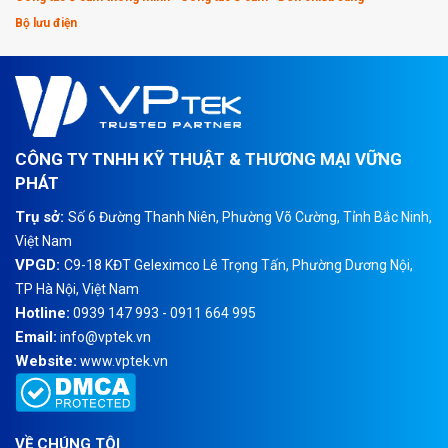
Bộ lưu điện
CÔNG TY TNHH KỸ THUẬT & THƯƠNG MẠI VỮNG
PHÁT
Trụ sở:
Số 6 Đường Thanh Niên, Phường Võ Cường, Tỉnh Bắc Ninh,
Việt Nam
VPGD:
C9-18 KĐT Geleximco Lê Trọng Tấn, Phường Dương Nội,
TP Hà Nội, Việt Nam
Hotline:
0939 147 993 - 0911 664 995
Email:
info@vptek.vn
Website:
www.vptek.vn
VỀ CHÚNG TÔI