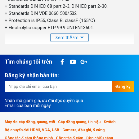
+ Standards DIN IEC 68 part 2-3, DIN IEC part 2-30.
+ Standards DIN VDE 0660 500/502.
+ Protection is IP55, Class B, classF (155°C).
+ Electrolytic copper ETP 99.9 UNI EN13601.
Tìm chúng tôi trên
Đăng ký nhận bản tin:
Đăng ký
Nhận mã giảm giá, ưu đãi độc quyền qua
Email của bạn mỗi ngày.
Máy đo cáp đồng, quang, wifi
Cáp đồng quang, tín hiệu
Switch
Bộ chuyển đổi HDMI, VGA, USB
Camera, đầu ghi, ổ cứng
Công tắc ổ cắm thông minh
Công tắc ổ cắm
Đèn chiếu sáng