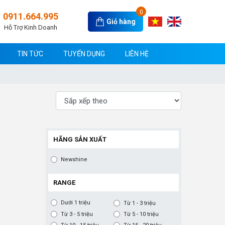
0
0911.664.995
Giỏ hàng
Hỗ Trợ Kinh Doanh
TIN TỨC
TUYỂN DỤNG
LIÊN HỆ
HÃNG SẢN XUẤT
Newshine
RANGE
Dưới 1 triệu
Từ 1 - 3 triệu
Từ 3 - 5 triệu
Từ 5 - 10 triệu