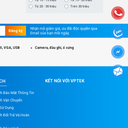
Từ 10 - 15 triệu
Từ 15 - 20 triệu
Từ 20 - 30 triệu
Trên 30 triệu
Nhận mã giảm giá, ưu đãi độc quyền qua
Đăng ký
Email của bạn mỗi ngày.
I, VGA, USB
Camera, đầu ghi, ổ cứng
KẾT NỐI VỚI VPTEK
ÁCH
ch Bảo Mật Thông Tin
ch Vận Chuyển
 Sử Dụng
h Đổi Trả Và Hoàn