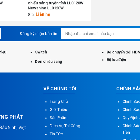
4W
chiếu sáng tuyến tính LL0120W
Newshine LL0120W
Liên hệ
Giá:
Đăng ký nhận bản tin:
hiệu
Switch
Bộ chuyển đổi HDM
Bộ lưu điện
Đèn chiếu sáng
VỀ CHÚNG TÔI
CHÍNH S
Trang Chủ
Chính Sá
Giới Thiệu
Chính Sá
ỮNG PHÁT
Sản Phẩm
Quy Định
Dịch Vụ Thi Công
Chính Sác
ắc Ninh, Việt
Tiền
Tin Tức