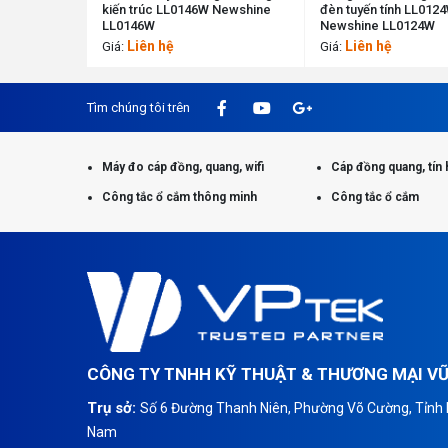
kiến trúc LL0146W Newshine
đèn tuyến tính LL012
LL0146W
Newshine LL0124W
Liên hệ
Liên hệ
Giá:
Giá:
Tìm chúng tôi trên
Máy đo cáp đồng, quang, wifi
Cáp đồng quang, tín 
Công tắc ổ cắm thông minh
Công tắc ổ cắm
CÔNG TY TNHH KỸ THUẬT & THƯƠNG MẠI V
Trụ sở:
Số 6 Đường Thanh Niên, Phường Võ Cường, Tỉnh B
Nam