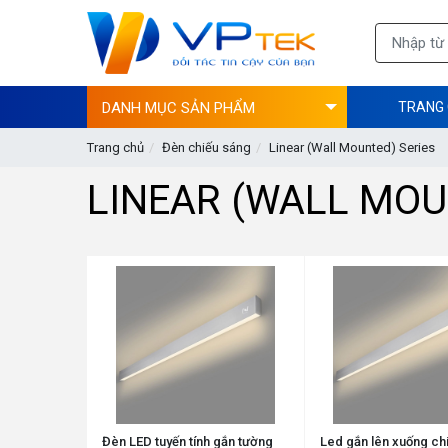
DANH MỤC SẢN PHẨM
TRANG
Trang chủ
Đèn chiếu sáng
Linear (Wall Mounted) Series
LINEAR (WALL MOU
Đèn LED tuyến tính gắn tường
Led gắn lên xuống ch