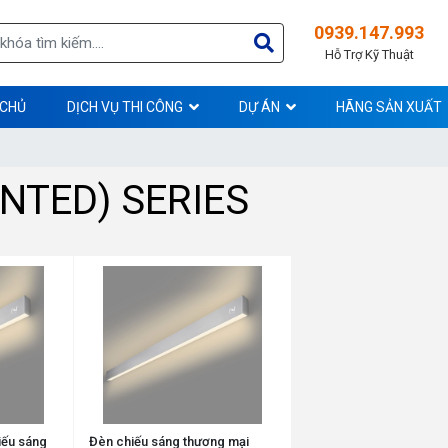
0939.147.993
Hỗ Trợ Kỹ Thuật
 CHỦ
DỊCH VỤ THI CÔNG
DỰ ÁN
HÃNG SẢN XUẤT
NTED) SERIES
iếu sáng
Đèn chiếu sáng thương mại