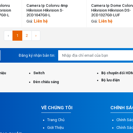
olorvu
Camera Ip Colorvu 4mp
Camera Ip Dome Color
kvision
Hikvision Hikvision S-
Hikvision Hikvision DS-
7G0-L
2CD1047G0-L
2CD1327G0-LUF
Liên hệ
Liên hệ
Giá:
Giá:
‹
1
2
›
Đăng ký nhận bản tin:
hiệu
Switch
Bộ chuyển đổi HDM
Bộ lưu điện
Đèn chiếu sáng
VỀ CHÚNG TÔI
CHÍNH S
Trang Chủ
Chính Sá
Giới Thiệu
Chính Sá