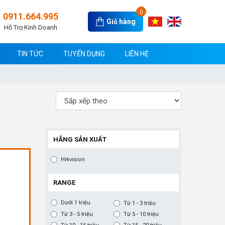
0
0911.664.995
Giỏ hàng
Hỗ Trợ Kinh Doanh
TIN TỨC
TUYỂN DỤNG
LIÊN HỆ
HÃNG SẢN XUẤT
Hikvision
RANGE
Dưới 1 triệu
Từ 1 - 3 triệu
Từ 3 - 5 triệu
Từ 5 - 10 triệu