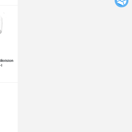
ikvision
-I