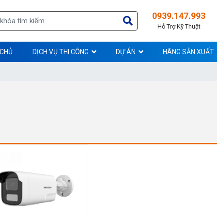
0939.147.993
Hỗ Trợ Kỹ Thuật
 CHỦ
DỊCH VỤ THI CÔNG
DỰ ÁN
HÃNG SẢN XUẤT