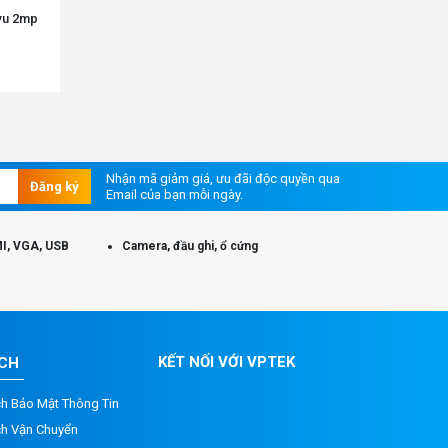
vu 2mp
Nhận mã giảm giá, ưu đãi độc quyền qua
Đăng ký
Email của bạn mỗi ngày.
I, VGA, USB
Camera, đầu ghi, ổ cứng
KẾT NỐI VỚI VPTEK
ÁCH
ch Bảo Mật Thông Tin
ch Vận Chuyển