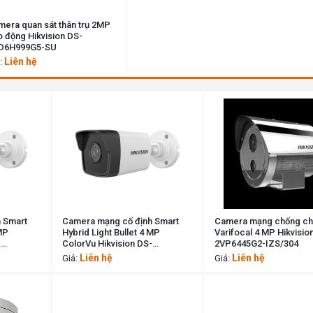
era quan sát thân trụ 2MP
 động Hikvision DS-
D6H999G5-SU
Liên hệ
:
 Smart
Camera mạng cố định Smart
Camera mạng chống ch
MP
Hybrid Light Bullet 4 MP
Varifocal 4 MP Hikvisio
-
ColorVu Hikvision DS-
2VP6445G2-IZS/304
2CD2028PB-ILS
Liên hệ
Liên hệ
Giá:
Giá: