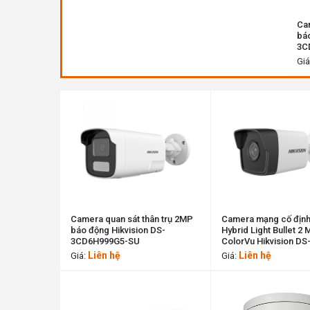
Cam
báo
3C
Giá
Camera quan sát thân trụ 2MP
Camera mạng cố định
báo động Hikvision DS-
Hybrid Light Bullet 2 
3CD6H999G5-SU
ColorVu Hikvision DS
2CD3028PB-ILS
Liên hệ
Liên hệ
Giá:
Giá: