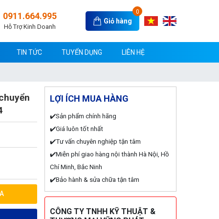
0
0911.664.995
Giỏ hàng
Hỗ Trợ Kinh Doanh
TIN TỨC
TUYỂN DỤNG
LIÊN HỆ
 chuyển
LỢI ÍCH MUA HÀNG
4
✔️Sản phẩm chính hãng
✔️Giá luôn tốt nhất
✔️Tư vấn chuyên nghiệp tận tâm
✔️Miễn phí giao hàng nội thành Hà Nội, Hồ
Chí Minh, Bắc Ninh
✔️Bảo hành & sửa chữa tận tâm
A
CÔNG TY TNHH KỸ THUẬT &