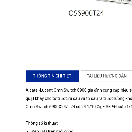
THÔNG TIN CHI TIẾT
TÀI LIỆU HƯỚNG DẪN
Alcatel-Lucent OmniSwitch 6900 gia đình cung cấp hiệu su
quạt khay cho từ trước ra sau và từ sau ra trước luồng kh
OmniSwitch 6900X24/T24 có 24 1/10 GigE SFP+ hoặc 1/10
Thông số kĩ thuật:
Đèn LED trên mỗi cổng