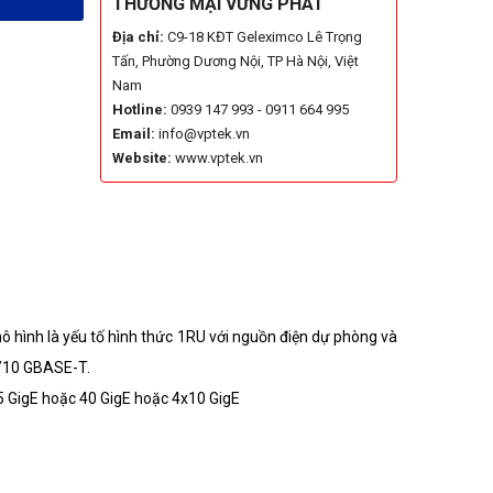
THƯƠNG MẠI VỮNG PHÁT
Địa chỉ:
C9-18 KĐT Geleximco Lê Trọng
Tấn, Phường Dương Nội, TP Hà Nội, Việt
Nam
Hotline:
0939 147 993 - 0911 664 995
Email:
info@vptek.vn
Website:
www.vptek.vn
ô hình là yếu tố hình thức 1RU với nguồn điện dự phòng và
1/10 GBASE-T.
 GigE hoặc 40 GigE hoặc 4x10 GigE