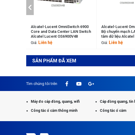
niSwitch 6900
Alcatel-Lucent OmniSwitch 6900
Alcatel-Lucent
ter LAN Switch
Bộ chuyển mạch LAN lõi và trung
Bộ chuyển mạch
S6900V48
tâm dữ liệu Alcatel Lucent
tâm dữ liệu Alc
OS6900X48
OS6900T48
Liên hệ
Liên hệ
Giá:
Giá:
SẢN PHẨM ĐÃ XEM
Tìm chúng tôi trên
Máy đo cáp đồng, quang, wifi
Cáp đồng quang, tín 
Công tắc ổ cắm thông minh
Công tắc ổ cắm