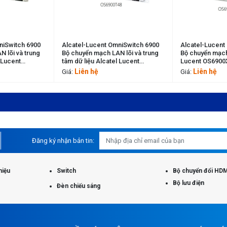
 OmniSwitch 6900
Alcatel-Lucent OmniSwitch 6900
Alcatel-Lu
 LAN lõi và trung
Bộ chuyển mạch LAN Alcatel
Bộ chuyển 
atel Lucent
Lucent OS6900X24
chồng lên n
Lucent OS
Liên hệ
Liên h
Giá:
Giá:
Đăng ký nhận bản tin:
hiệu
Switch
Bộ chuyển đổi HDM
Bộ lưu điện
Đèn chiếu sáng