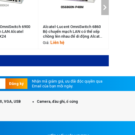
cent OmniSwitch 6860
Alcatel-Lucent OmniSwitch 6860
Alcatel
mạch LAN có thể xếp
Bộ chuyển mạch LAN có thể xếp
Bộ chuy
hau để di động Alcatel
chồng lên nhau để di động Alcatel
chồng lê
6860N-P48M
Lucent OS6860N-P48Z
Lucent
ệ
Liên hệ
Liê
Giá:
Giá:
Nhận mã giảm giá, ưu đãi độc quyền qua
Đăng ký
Email của bạn mỗi ngày.
I, VGA, USB
Camera, đầu ghi, ổ cứng