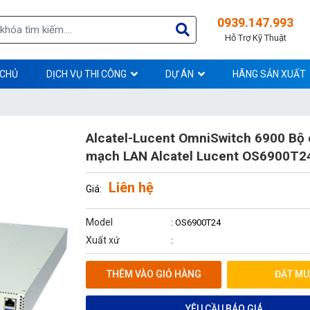
0939.147.993
Hỗ Trợ Kỹ Thuật
 CHỦ
DỊCH VỤ THI CÔNG
DỰ ÁN
HÃNG SẢN XUẤT
Alcatel-Lucent OmniSwitch 6900 Bộ
mạch LAN Alcatel Lucent OS6900T2
Liên hệ
Giá:
Model
: OS6900T24
Xuất xứ
:
THÊM VÀO GIỎ HÀNG
ĐẶT MU
YÊU CẦU BÁO GIÁ