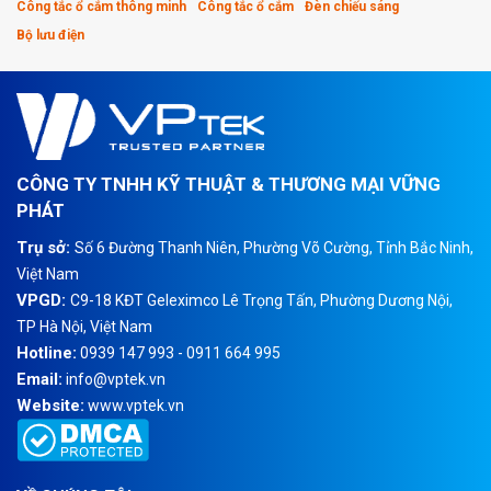
Công tắc ổ cắm thông minh
Công tắc ổ cắm
Đèn chiếu sáng
Bộ lưu điện
CÔNG TY TNHH KỸ THUẬT & THƯƠNG MẠI VỮNG
PHÁT
Trụ sở:
Số 6 Đường Thanh Niên, Phường Võ Cường, Tỉnh Bắc Ninh,
Việt Nam
VPGD:
C9-18 KĐT Geleximco Lê Trọng Tấn, Phường Dương Nội,
TP Hà Nội, Việt Nam
Hotline:
0939 147 993 - 0911 664 995
Email:
info@vptek.vn
Website:
www.vptek.vn