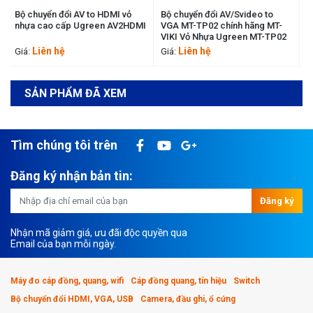
vỏ
Bộ chuyển đổi AV/Svideo to
Bộ chuyển đổi AV to HDMI chính
2HDMI
VGA MT-TP02 chính hãng MT-
hãng Ugreen 40225 cao cấp
VIKI Vỏ Nhựa Ugreen MT-TP02
Ugreen 40225
Liên hệ
Liên hệ
Giá:
Giá:
SẢN PHẨM ĐÃ XEM
Tìm chúng tôi trên
Đăng ký nhận bản tin:
Đăng ký
Nhận mã giảm giá, ưu đãi độc quyền qua
Email của bạn mỗi ngày.
Máy đo cáp đồng, quang, wifi
Cáp đồng quang, tín hiệu
Switch
Bộ chuyển đổi HDMI, VGA, USB
Camera, đầu ghi, ổ cứng