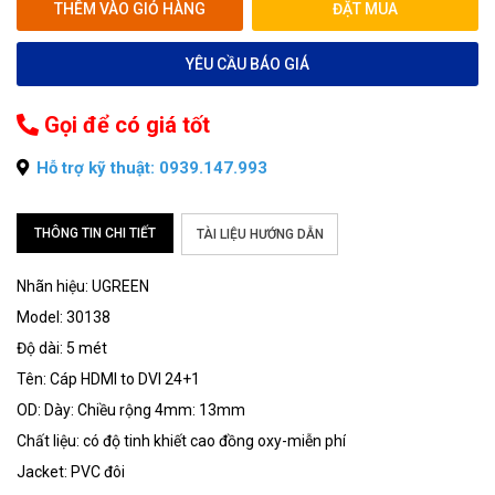
THÊM VÀO GIỎ HÀNG
ĐẶT MUA
YÊU CẦU BÁO GIÁ
Gọi để có giá tốt
Hỗ trợ kỹ thuật: 0939.147.993
THÔNG TIN CHI TIẾT
TÀI LIỆU HƯỚNG DẪN
Nhãn hiệu: UGREEN
Model: 30138
Độ dài: 5 mét
Tên: Cáp HDMI to DVI 24+1
OD: Dày: Chiều rộng 4mm: 13mm
Chất liệu: có độ tinh khiết cao đồng oxy-miễn phí
Jacket: PVC đôi