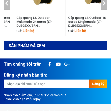
Cáp quang LS Outdoor
Cáp quang LS Outdoor 16
Multimode 24 cores (LT-
cores Singlemode (LT-
DJBGEXX/BRN
DJBGEXX/BRN
M424XX(06T2.00)) LS cable
SE16XX(06T1.80)) LS cable
Liên hệ
Liên hệ
Giá:
Giá:
11198474
11193267
SẢN PHẨM ĐÃ XEM
Tìm chúng tôi trên
Đăng ký nhận bản tin:
Đăng ký
Nhận mã giảm giá, ưu đãi độc quyền qua
Email của bạn mỗi ngày.