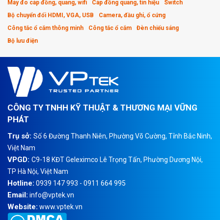
Máy đo cáp đồng, quang, wifi
Cáp đồng quang, tín hiệu
Switch
Bộ chuyển đổi HDMI, VGA, USB
Camera, đầu ghi, ổ cứng
Công tắc ổ cắm thông minh
Công tắc ổ cắm
Đèn chiếu sáng
Bộ lưu điện
CÔNG TY TNHH KỸ THUẬT & THƯƠNG MẠI VỮNG
PHÁT
Trụ sở:
Số 6 Đường Thanh Niên, Phường Võ Cường, Tỉnh Bắc Ninh,
Việt Nam
VPGD:
C9-18 KĐT Geleximco Lê Trọng Tấn, Phường Dương Nội,
TP Hà Nội, Việt Nam
Hotline:
0939 147 993 - 0911 664 995
Email:
info@vptek.vn
Website:
www.vptek.vn