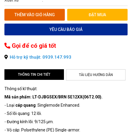
Xuất xứ
:
THÊM VÀO GIỎ HÀNG
ĐẶT MUA
YÊU CẦU BÁO GIÁ
Gọi để có giá tốt
Hỗ trợ kỹ thuật: 0939.147.993
THÔNG TIN CHI TIẾT
TÀI LIỆU HƯỚNG DẪN
Thông số kĩ thuật:
Mã sản phẩm: LT-DJBGSEX/BRN SE12XX(06T2.00).
- Loại
cáp quang
: Singlemode Enhanced.
- Số lõi quang: 12 lõi.
- Đường kính lõi: 9/125 µm.
- Vỏ cáp: Polyethylene (PE) Single-armor.