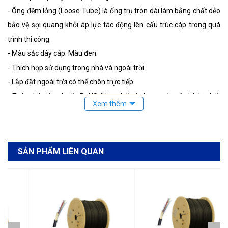
- Ống đệm lỏng (Loose Tube) là ống trụ tròn dài làm bằng chất dẻo
bảo vệ sợi quang khỏi áp lực tác động lên cấu trúc cáp trong quá
trình thi công.
- Màu sắc dây cáp: Màu đen.
- Thích hợp sử dụng trong nhà và ngoài trời.
- Lắp đặt ngoài trời có thể chôn trực tiếp.
- Tuân thủ tiêu chuẩn RoHS (Hạn chế sử dụng một số chỉ thị chất
độc hại).
- Tiêu chuẩn: Telcordia GR-20-CORE, IEC 60793/IEC 60794, IEC
60332-1, IEC 60332-3, IEEE 383.
SẢN PHẨM LIÊN QUAN
- Nhiệt độ hoạt động: -40ºC ~ 70ºC.