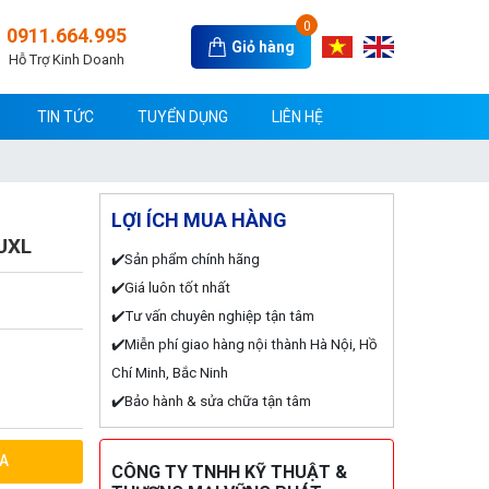
0
0911.664.995
Giỏ hàng
Hỗ Trợ Kinh Doanh
TIN TỨC
TUYỂN DỤNG
LIÊN HỆ
LỢI ÍCH MUA HÀNG
UXL
✔️Sản phẩm chính hãng
✔️Giá luôn tốt nhất
✔️Tư vấn chuyên nghiệp tận tâm
✔️Miễn phí giao hàng nội thành Hà Nội, Hồ
Chí Minh, Bắc Ninh
✔️Bảo hành & sửa chữa tận tâm
A
CÔNG TY TNHH KỸ THUẬT &