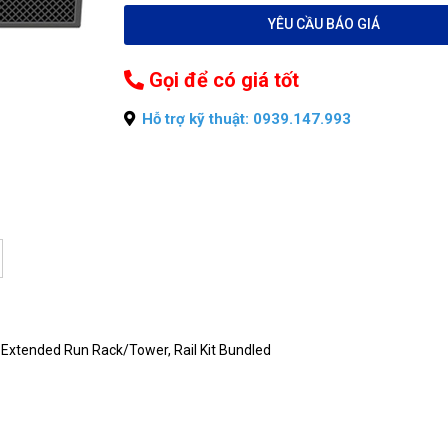
YÊU CẦU BÁO GIÁ
Gọi để có giá tốt
Hỗ trợ kỹ thuật: 0939.147.993
xtended Run Rack/Tower, Rail Kit Bundled