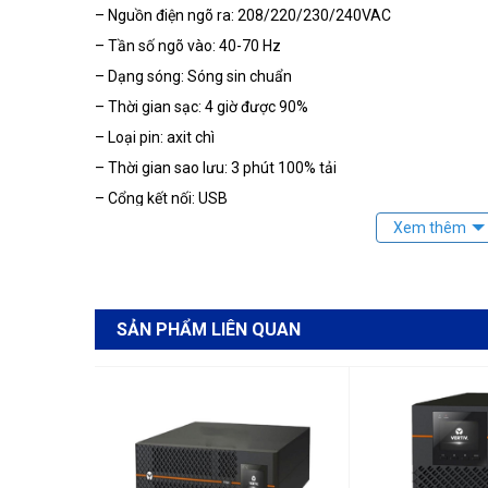
– Nguồn điện ngõ ra: 208/220/230/240VAC
– Tần số ngõ vào: 40-70 Hz
– Dạng sóng: Sóng sin chuẩn
– Thời gian sạc: 4 giờ được 90%
– Loại pin: axit chì
– Thời gian sao lưu: 3 phút 100% tải
– Cổng kết nối: USB
– Phần mềm quản lý, điều khiển từ xa
– Bảng điều khiển và báo động âm thanh
– Kích thước: 43 x 8.5 x 47
– Trọng lượng: 21 kg
SẢN PHẨM LIÊN QUAN