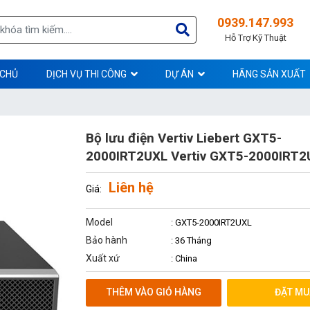
0939.147.993
Hỗ Trợ Kỹ Thuật
 CHỦ
DỊCH VỤ THI CÔNG
DỰ ÁN
HÃNG SẢN XUẤT
Bộ lưu điện Vertiv Liebert GXT5-
2000IRT2UXL Vertiv GXT5-2000IRT2
Liên hệ
Giá:
Model
: GXT5-2000IRT2UXL
Bảo hành
: 36 Tháng
Xuất xứ
: China
THÊM VÀO GIỎ HÀNG
ĐẶT MU