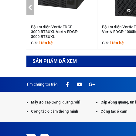
GE-1500IMT
Bộ lưu điện Vertiv EDGE-
Bộ lưu điện Vertiv
3000IRT3UXL Vertiv EDGE-
Vertiv EDGE-1000I
3000IRT3UXL
Liên hệ
Liên hệ
Giá:
Giá:
SẢN PHẨM ĐÃ XEM
Tìm chúng tôi trên
Máy đo cáp đồng, quang, wifi
Cáp đồng quang, tín 
Công tắc ổ cắm thông minh
Công tắc ổ cắm