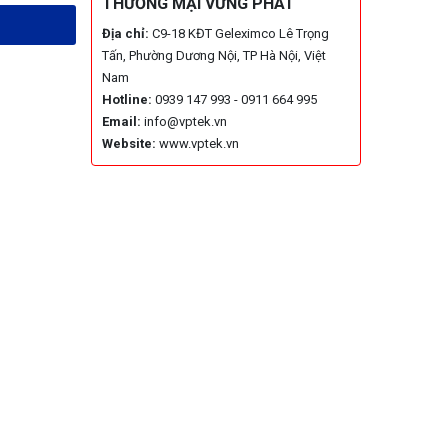
THƯƠNG MẠI VỮNG PHÁT
Địa chỉ:
C9-18 KĐT Geleximco Lê Trọng
Tấn, Phường Dương Nội, TP Hà Nội, Việt
Nam
Hotline:
0939 147 993 - 0911 664 995
Email:
info@vptek.vn
Website:
www.vptek.vn