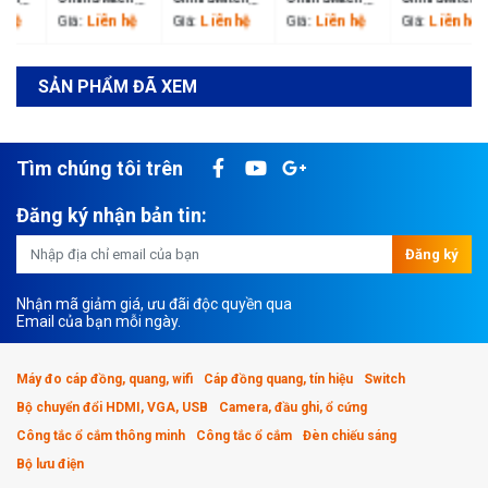
6900 Bộ
6900 Bộ
6900 Bộ
6900 Bộ
Liên hệ
Liên hệ
Liên hệ
Liên hệ
Giá:
Giá:
Giá:
Giá:
chuyển mạch
chuyển mạch
chuyển mạch
chuyển mạch
LAN lõi và
LAN lõi và
LAN Alcatel
LAN Alcatel
trung tâm dữ
trung tâm dữ
Lucent
Lucent
SẢN PHẨM ĐÃ XEM
liệu Alcatel
liệu Alcatel
OS6900T24
OS6900X24
Lucent
Lucent
OS6900X48
OS6900T48
Tìm chúng tôi trên
Đăng ký nhận bản tin:
Đăng ký
Nhận mã giảm giá, ưu đãi độc quyền qua
Email của bạn mỗi ngày.
Máy đo cáp đồng, quang, wifi
Cáp đồng quang, tín hiệu
Switch
Bộ chuyển đổi HDMI, VGA, USB
Camera, đầu ghi, ổ cứng
Công tắc ổ cắm thông minh
Công tắc ổ cắm
Đèn chiếu sáng
Bộ lưu điện