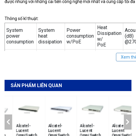
được nhúng với những cải tiến công nghệ mới nhất và cung cấp tối đa
Thông số kĩ thuật:
Heat
System
System
Power
Acou
Dissipation
power
heat
consumption
(dB)
w/
consumption
dissipation
w/PoE
@27
PoE
167
45-5
49 W
N/A
N/A
(BTU/h)
(dBA
SẢN PHẨM LIÊN QUAN
Alcatel-
Alcatel-
Alcatel-
Alcatel-
Lucent
Lucent
Lucent
Lucent
OmniSwitch
OmniSwitch
OmniSwitch
OmniSwitch