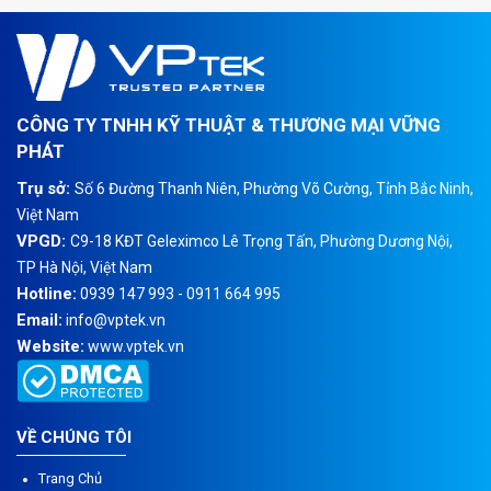
CÔNG TY TNHH KỸ THUẬT & THƯƠNG MẠI VỮNG
PHÁT
Trụ sở:
Số 6 Đường Thanh Niên, Phường Võ Cường, Tỉnh Bắc Ninh,
Việt Nam
VPGD:
C9-18 KĐT Geleximco Lê Trọng Tấn, Phường Dương Nội,
TP Hà Nội, Việt Nam
Hotline:
0939 147 993 - 0911 664 995
Email:
info@vptek.vn
Website:
www.vptek.vn
VỀ CHÚNG TÔI
Trang Chủ