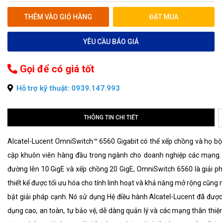
THÊM VÀO GIỎ HÀNG
ĐẶT MUA
YÊU CẦU BÁO GIÁ
Gọi để có giá tốt
Hỗ trợ kỹ thuật: 0939.147.993
THÔNG TIN CHI TIẾT
Alcatel-Lucent OmniSwitch™ 6560 Gigabit có thể xếp chồng và họ bộ c
cập khuôn viên hàng đầu trong ngành cho doanh nghiệp các mạng. Vớ
đường lên 10 GigE và xếp chồng 20 GigE, OmniSwitch 6560 là giải p
thiết kế được tối ưu hóa cho tính linh hoạt và khả năng mở rộng cũn
bật giải pháp cạnh. Nó sử dụng Hệ điều hành Alcatel-Lucent đã đượ
dụng cao, an toàn, tự bảo vệ, dễ dàng quản lý và các mạng thân th