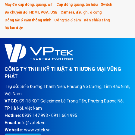
Máy đo cáp đồng, quang, wifi
Cáp đồng quang, tín hiệu
Switch
Bộ chuyển đổi HDMI, VGA, USB
Camera, đầu ghi, ổ cứng
Công tắc ổ cắm thông minh
Công tắc ổ cắm
Đèn chiếu sáng
Bộ lưu điện
CÔNG TY TNHH KỸ THUẬT & THƯƠNG MẠI VỮNG
PHÁT
Trụ sở:
Số 6 Đường Thanh Niên, Phường Võ Cường, Tỉnh Bắc Ninh,
Việt Nam
VPGD:
C9-18 KĐT Geleximco Lê Trọng Tấn, Phường Dương Nội,
TP Hà Nội, Việt Nam
Hotline:
0939 147 993 - 0911 664 995
Email:
info@vptek.vn
Website:
www.vptek.vn