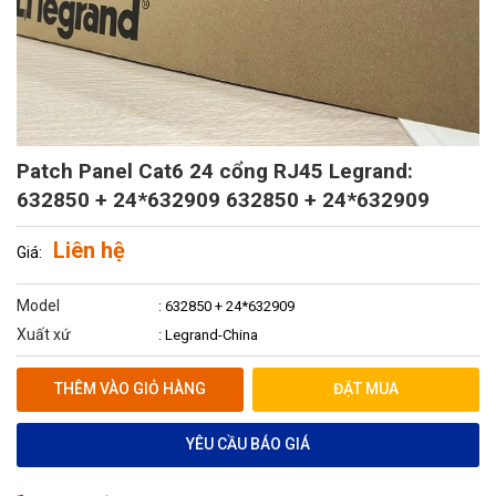
Patch Panel Cat6 24 cổng RJ45 Legrand:
632850 + 24*632909 632850 + 24*632909
Liên hệ
Giá:
Model
: 632850 + 24*632909
Xuất xứ
: Legrand-China
THÊM VÀO GIỎ HÀNG
ĐẶT MUA
YÊU CẦU BÁO GIÁ