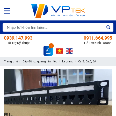
0939.147.993
0911.664.995
Hỗ Trợ Kỹ Thuật
Hỗ Trợ Kinh Doanh
0
Trang chủ
Cáp đồng, quang, tín hiệu
Legrand
Cat5, Cat6, 6A