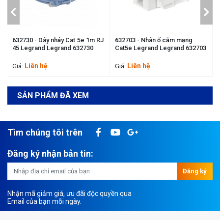
ảy Cat.5e 1m RJ
632703 - Nhân ổ cắm mạng
Thanh quản lý cáp ng
rand 632730
Cat5e Legrand Legrand 632703
Legrand 1U SJ-Leg
Liên hệ
Liên hệ
Giá:
Giá:
SẢN PHẨM ĐÃ XEM
Tìm chúng tôi trên
Đăng ký nhận bản tin:
Đăng ký
Nhận mã giảm giá, ưu đãi độc quyền qua
Email của bạn mỗi ngày.