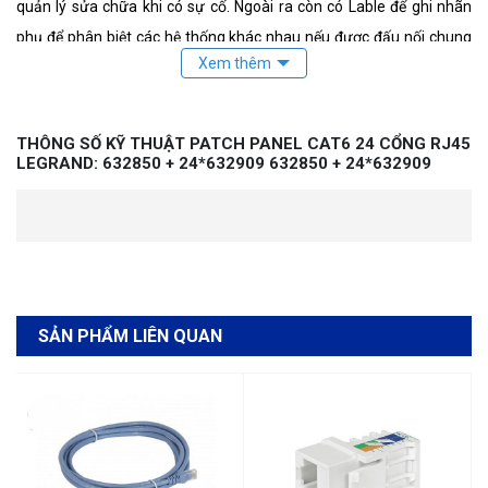
quản lý sửa chữa khi có sự cố. Ngoài ra còn có Lable để ghi nhãn
phụ để phân biệt các hệ thống khác nhau nếu được đấu nối chung
vào một Patchpanel.
THÔNG SỐ KỸ THUẬT PATCH PANEL CAT6 24 CỔNG RJ45
LEGRAND: 632850 + 24*632909 632850 + 24*632909
SẢN PHẨM LIÊN QUAN