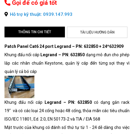
Gọi để có giá tốt
Hỗ trợ kỹ thuật: 0939.147.993
THÔNG TIN CHI TIẾT
TÀI LIỆU HƯỚNG DẪN
Patch Panel Cat6 24 port Legrand – PN: 632850 + 24*632909
Khung đấu nối cáp
Legrand – PN: 632850
dạng mô đun cho phép
lắp các nhân chuẩn Keystone, quản lý cáp đến từng sợi thay vì
quản lý cả bó cáp
Khung đấu nối cáp
Legrand – PN: 632850
có dạng gắn rack
19" và có các loại 24 cổng hoặc 48 cổng, thỏa mãn các tiêu chuẩn
ISO/IEC 11801, Ed. 2.0, EN 50173-2 và TIA / EIA 568
Mặt trước của khung có đánh số thứ tự từ 1 - 24 dễ dàng cho việc