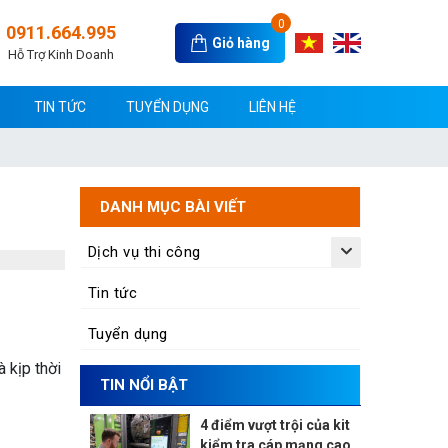
0
0911.664.995
Giỏ hàng
Hỗ Trợ Kinh Doanh
TIN TỨC
TUYỂN DỤNG
LIÊN HỆ
DANH MỤC BÀI VIẾT
Dịch vụ thi công
Tin tức
Tuyển dụng
 kịp thời
TIN NỔI BẬT
4 điểm vượt trội của kit
kiểm tra cáp mạng cao