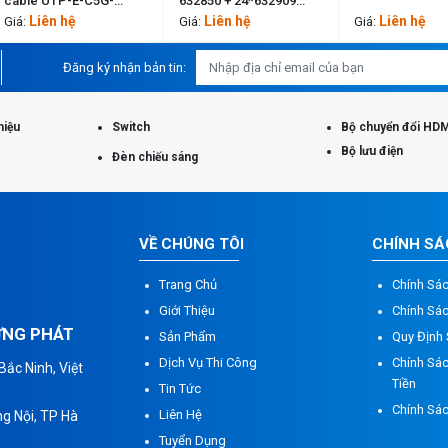
cable UTP-E-C5G-
632850 + 24*632909
E1VN-X 0.5X004P/WH
632850 + 24*632909
Liên hệ
Liên hệ
Liên hệ
Giá:
Giá:
Giá:
Đăng ký nhận bản tin:
hiệu
Switch
Bộ chuyển đổi HDM
Bộ lưu điện
Đèn chiếu sáng
VỀ CHÚNG TÔI
CHÍNH S
Trang Chủ
Chính Sá
Giới Thiệu
Chính Sá
ỮNG PHÁT
Sản Phẩm
Quy Định
Dịch Vụ Thi Công
Chính Sác
ắc Ninh, Việt
Tiền
Tin Tức
Chính Sá
Liên Hệ
g Nội, TP Hà
Tuyển Dụng