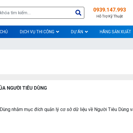
0939.147.993
Hỗ Trợ Kỹ Thuật
 CHỦ
DỊCH VỤ THI CÔNG
DỰ ÁN
HÃNG SẢN XUẤT
ỦA NGƯỜI TIÊU DÙNG
 Dùng nhằm mục đích quản lý cơ sở dữ liệu về Người Tiêu Dùng và