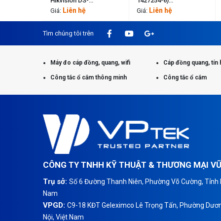
Hikvision DS-
1427254-6)
3CD6H999G5-SU
Commscope 1427254-6
Liên hệ
Liên hệ
Giá:
Giá:
Tìm chúng tôi trên
Máy đo cáp đồng, quang, wifi
Cáp đồng quang, tín 
Công tắc ổ cắm thông minh
Công tắc ổ cắm
CÔNG TY TNHH KỸ THUẬT & THƯƠNG MẠI V
Trụ sở:
Số 6 Đường Thanh Niên, Phường Võ Cường, Tỉnh B
Nam
VPGD:
C9-18 KĐT Geleximco Lê Trọng Tấn, Phường Dươn
Nội, Việt Nam