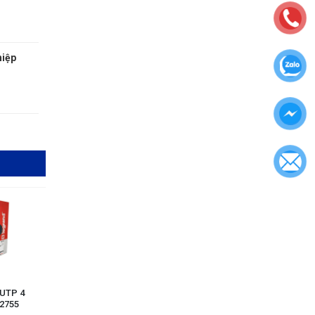
hiệp
 UTP 4
32755