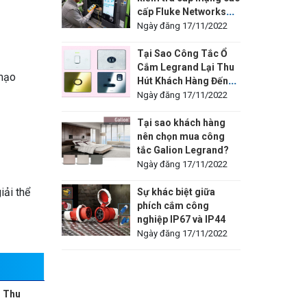
cấp Fluke Networks
LinkIQ™
Ngày đăng 17/11/2022
Tại Sao Công Tắc Ổ
Cắm Legrand Lại Thu
 mạo
Hút Khách Hàng Đến
Vậy?
Ngày đăng 17/11/2022
Tại sao khách hàng
nên chọn mua công
tắc Galion Legrand?
Ngày đăng 17/11/2022
iải thể
Sự khác biệt giữa
phích cắm công
nghiệp IP67 và IP44
Ngày đăng 17/11/2022
i Thu