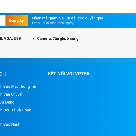
Nhận mã giảm giá, ưu đãi độc quyền qua
Đăng ký
Email của bạn mỗi ngày.
I, VGA, USB
Camera, đầu ghi, ổ cứng
KẾT NỐI VỚI VPTEK
ÁCH
ch Bảo Mật Thông Tin
ch Vận Chuyển
 Sử Dụng
h Đổi Trả Và Hoàn
ch Bảo Hành