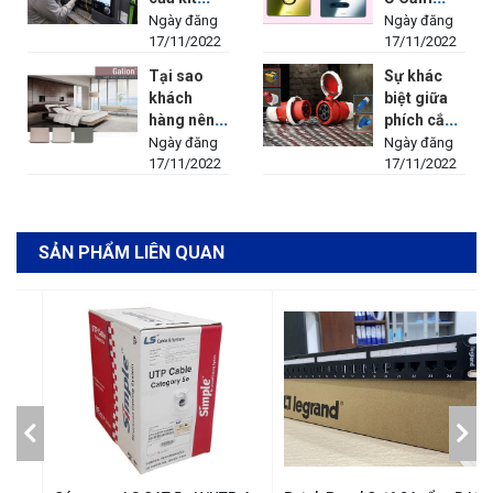
kiểm tra
Legrand
Ngày đăng
Ngày đăng
cáp mạng
17/11/2022
Lại Thu
17/11/2022
cao cấp
Hút Khách
Tại sao
Sự khác
Fluke
Hàng Đến
khách
biệt giữa
Networks
Vậy?
hàng nên
phích cắm
LinkIQ™
chọn mua
công
Ngày đăng
Ngày đăng
công tắc
17/11/2022
nghiệp
17/11/2022
Galion
IP67 và
Legrand?
IP44
SẢN PHẨM LIÊN QUAN