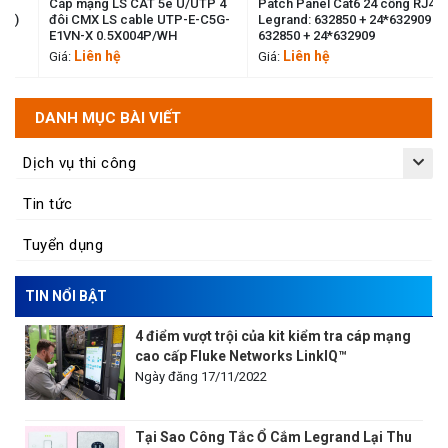
Cáp mạng LS CAT 5e U/UTP 4
Patch Panel Cat6 24 cổng RJ45
đôi CMX LS cable UTP-E-C5G-
Legrand: 632850 + 24*632909
E1VN-X 0.5X004P/WH
632850 + 24*632909
Liên hệ
Liên hệ
Giá:
Giá:
DANH MỤC BÀI VIẾT
Dịch vụ thi công
Tin tức
Tuyển dụng
TIN NỔI BẬT
4 điểm vượt trội của kit kiểm tra cáp mạng
cao cấp Fluke Networks LinkIQ™
Ngày đăng 17/11/2022
Tại Sao Công Tắc Ổ Cắm Legrand Lại Thu