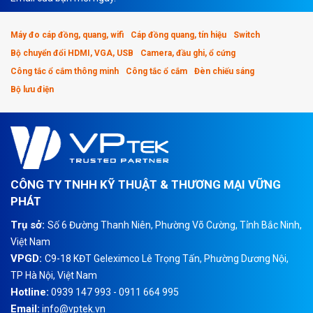
Máy đo cáp đồng, quang, wifi
Cáp đồng quang, tín hiệu
Switch
Bộ chuyển đổi HDMI, VGA, USB
Camera, đầu ghi, ổ cứng
Công tắc ổ cắm thông minh
Công tắc ổ cắm
Đèn chiếu sáng
Bộ lưu điện
CÔNG TY TNHH KỸ THUẬT & THƯƠNG MẠI VỮNG
PHÁT
Trụ sở:
Số 6 Đường Thanh Niên, Phường Võ Cường, Tỉnh Bắc Ninh,
Việt Nam
VPGD:
C9-18 KĐT Geleximco Lê Trọng Tấn, Phường Dương Nội,
TP Hà Nội, Việt Nam
Hotline:
0939 147 993 - 0911 664 995
Email:
info@vptek.vn