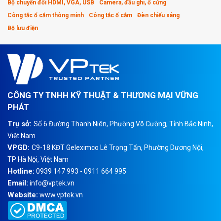
Bộ chuyển đổi HDMI, VGA, USB
Camera, đầu ghi, ổ cứng
Công tắc ổ cắm thông minh
Công tắc ổ cắm
Đèn chiếu sáng
Bộ lưu điện
CÔNG TY TNHH KỸ THUẬT & THƯƠNG MẠI VỮNG
PHÁT
Trụ sở:
Số 6 Đường Thanh Niên, Phường Võ Cường, Tỉnh Bắc Ninh,
Việt Nam
VPGD:
C9-18 KĐT Geleximco Lê Trọng Tấn, Phường Dương Nội,
TP Hà Nội, Việt Nam
Hotline:
0939 147 993 - 0911 664 995
Email:
info@vptek.vn
Website:
www.vptek.vn