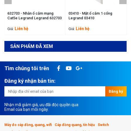
J
632703 - Nhân ổ cắm mạng
03410 - Mặt ổ cắm 1 cổng
Cat5e Legrand Legrand 632703
Legrand 03410
Liên hệ
Liên hệ
Giá:
Giá:
SẢN PHẨM ĐÃ XEM
Tìm chúng tôi trên
Đăng ký nhận bản tin:
Đăng ký
Nhận mã giảm giá, ưu đãi độc quyền qua
Email của bạn mỗi ngày.
Máy đo cáp đồng, quang, wifi
Cáp đồng quang, tín hiệu
Switch